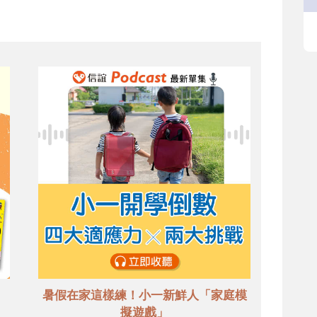
暑假在家這樣練！小一新鮮人「家庭模
擬遊戲」