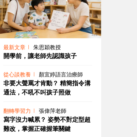
最新文章
朱思穎教授
開學前，讓老師先認識孩子
從心談教養
顏宜婷語言治療師
非要大聲罵才肯動？ 精簡指令溝
通法，不吼不叫孩子照做
翻轉學習力
張偉萍老師
寫字沒力喊累？ 姿勢不對定型超
難改，掌握正確握筆關鍵