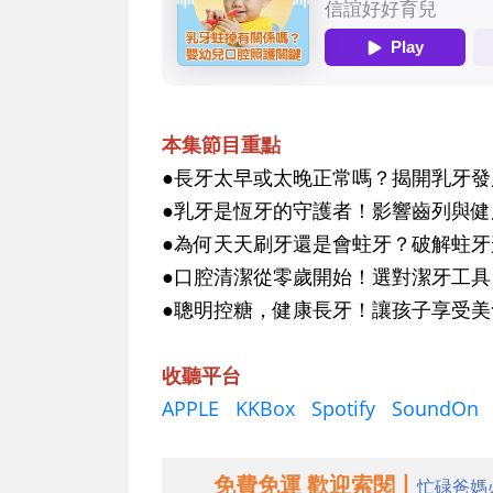
本集節目重點
●長牙太早或太晚正常嗎？揭開乳牙
●乳牙是恆牙的守護者！影響齒列與
●為何天天刷牙還是會蛀牙？破解蛀
●口腔清潔從零歲開始！選對潔牙工
●聰明控糖，健康長牙！讓孩子享受
收聽平台
APPLE
KKBox
Spotify
SoundOn
免費免運 歡迎索閱丨
忙碌爸媽