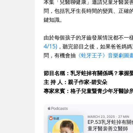
本集「兒醫聊健康」邀請兒童牙醫裴
問，包括乳牙生長時間的變異、正確
鍵知識。
由於每個孩子的牙齒發展情況都不一
4/15)
，聽完節目之後，如果爸爸媽媽
問，有機會抽
《蛀牙王子》音樂劇圖
節目名稱：乳牙蛀掉有關係嗎？掌握
主 持 人：親子作家-碧安朵
專家來賓：格子兒童暨青少年牙醫診所