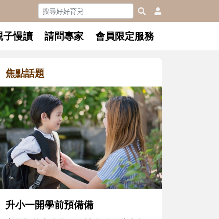
親子慢讀
請問專家
會員限定服務
焦點話題
和孩子一起長大的那個男人│讀
懂父親的不同模樣
沒有人天生就擅長當爸爸！男人總是
在一次次「前所未有」的體驗中，跟
著孩子一起長大。從給予安全感的肢
體遊戲，到獨立自主、角色認同及解
決問題的能力養成。爸爸正嘗試用不
同的模樣，參與孩子每個重要的成長