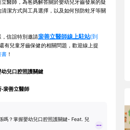
善立醫師，為爸媽解答關於嬰幼兒牙齒發展的疑
寶貝即將上小學，信誼集結國小老師
和教育專家的建議，從孩子的學習、
的清潔方式與工具選擇，以及如何預防蛀牙等關
生活及團體適應等預備能力做起，幫
助您陪伴孩子做好入學準備，還有國
小教導主任帶爸媽提前了解小一校園
裴善立醫師線上駐站
(到
樣，信誼特別邀請
生活與課業學習，無痛銜接上小學。
還有兒童牙齒保健的相關問題，歡迎線上提
畫書
！
嬰幼兒口腔照護關鍵
-裴善立醫師