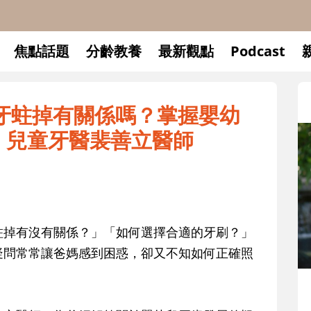
焦點話題
分齡教養
最新觀點
Podcast
53乳牙蛀掉有關係嗎？掌握嬰幼
t. 兒童牙醫裴善立醫師
蛀掉有沒有關係？」「如何選擇合適的牙刷？」
疑問常常讓爸媽感到困惑，卻又不知如何正確照
升小一開學前預備備