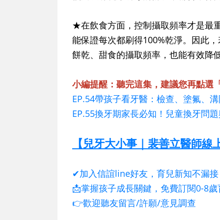
★在飲食方面，控制攝取頻率才是最
能保證每次都刷得100%乾淨。因此
餅乾、甜食的攝取頻率，也能有效降
小編提醒：聽完這集，建議您再點選
EP.54帶孩子看牙醫：檢查、塗氟、
EP.55換牙期家長必知！兒童換牙問
【兒牙大小事｜裴善立醫師線上
✔加入信誼line好友，育兒新知不漏接
📩掌握孩子成長關鍵，免費訂閱0-8
👉歡迎聽友留言/許願/意見調查