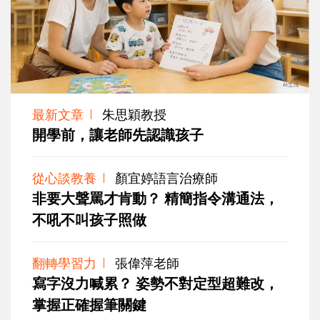
最新文章
朱思穎教授
開學前，讓老師先認識孩子
從心談教養
顏宜婷語言治療師
非要大聲罵才肯動？ 精簡指令溝通法，
不吼不叫孩子照做
翻轉學習力
張偉萍老師
寫字沒力喊累？ 姿勢不對定型超難改，
掌握正確握筆關鍵