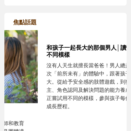
焦點話題
和孩子一起長大的那個男人│讀懂父親的
不同模樣
沒有人天生就擅長當爸爸！男人總是在一次
次「前所未有」的體驗中，跟著孩子一起長
大。從給予安全感的肢體遊戲，到獨立自
主、角色認同及解決問題的能力養成。爸爸
正嘗試用不同的模樣，參與孩子每個重要的
成長歷程。