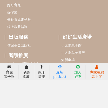
信誼基金會
附設幼兒園
信誼兒童發展國際研討會
實驗幼兒園
2022信誼年度報告
小袋鼠幼師網
2023信誼年度報告
2024信誼年度報告
2025信誼年度報告
育兒服務
育兒
孕袋
親子
最新
加入
專家在線
好好育兒
電子報
索取
廣場
podcast
好友
馬上問
好孕袋
分齡育兒電子報
線上教養諮詢
出版服務
好好生活廣場