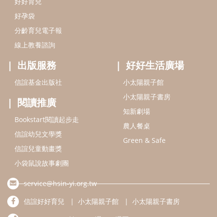
好好育兒
好孕袋
分齡育兒電子報
線上教養諮詢
出版服務
好好生活廣場
信誼基金出版社
小太陽親子館
小太陽親子書房
閱讀推廣
知新劇場
Bookstart閱讀起步走
農人餐桌
信誼幼兒文學獎
Green & Safe
信誼兒童動畫獎
小袋鼠說故事劇團
service@hsin-yi.org.tw
信誼好好育兒
小太陽親子館
小太陽親子書房