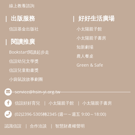
線上教養諮詢
出版服務
好好生活廣場
信誼基金出版社
小太陽親子館
小太陽親子書房
閱讀推廣
知新劇場
Bookstart閱讀起步走
農人餐桌
信誼幼兒文學獎
Green & Safe
信誼兒童動畫獎
小袋鼠說故事劇團
service@hsin-yi.org.tw
信誼好好育兒
小太陽親子館
小太陽親子書房
(02)2396-5305轉2345 (週一～週五 9:00～18:00)
認識信誼
合作洽談
智慧財產權聲明