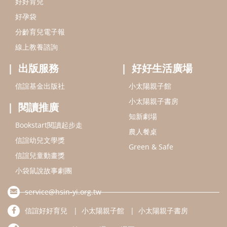
好好育兒
好孕袋
分齡育兒電子報
線上教養諮詢
出版服務
好好生活廣場
信誼基金出版社
小太陽親子館
小太陽親子書房
閱讀推廣
知新劇場
Bookstart閱讀起步走
農人餐桌
信誼幼兒文學獎
Green & Safe
信誼兒童動畫獎
小袋鼠說故事劇團
service@hsin-yi.org.tw
信誼好好育兒
小太陽親子館
小太陽親子書房