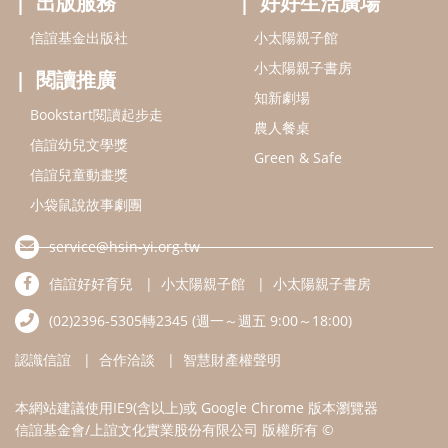
出版服務
好好生活廣場
信誼基金出版社
小太陽親子館
小太陽親子書房
閱讀推廣
知新劇場
Bookstart閱讀起步走
農人餐桌
信誼幼兒文學獎
Green & Safe
信誼兒童動畫獎
小袋鼠說故事劇團
service@hsin-yi.org.tw
信誼好好育兒
小太陽親子館
小太陽親子書房
(02)2396-5305轉2345 (週一～週五 9:00～18:00)
認識信誼
合作洽談
智慧財產權聲明
本網站建議使用IE9(含以上)或 Google Chrome 版本瀏覽器
信誼基金會/上誼文化實業股份有限公司 版權所有 ©