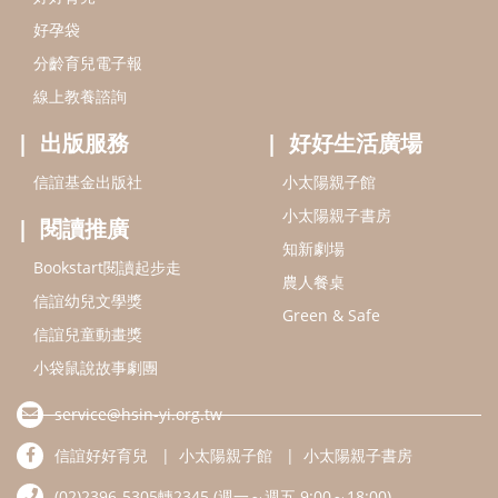
好孕袋
分齡育兒電子報
線上教養諮詢
出版服務
好好生活廣場
信誼基金出版社
小太陽親子館
小太陽親子書房
閱讀推廣
知新劇場
Bookstart閱讀起步走
農人餐桌
信誼幼兒文學獎
Green & Safe
信誼兒童動畫獎
小袋鼠說故事劇團
service@hsin-yi.org.tw
信誼好好育兒
小太陽親子館
小太陽親子書房
(02)2396-5305轉2345 (週一～週五 9:00～18:00)