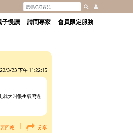
親子慢讀
請問專家
會員限定服務
22/3/23 下午 11:22:15
走就大叫很生氣爬過
我要回應
分享