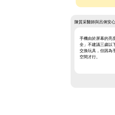
陳質采醫師與呂俐安
手機由於屏幕的亮
全」不建議三歲以
交換玩具，但因為
空間才行。