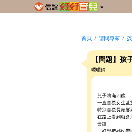
首頁
請問專家
孩
【問題】孩
嗯嗯媽
兒子將滿四歲
一直喜歡女生甚
特別喜歡長頭髮
在路上看到就會
會說
「好想把姊姊帶