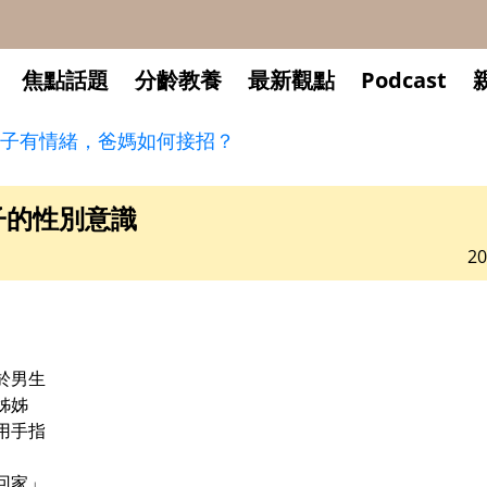
焦點話題
分齡教養
最新觀點
Podcast
子有情緒，爸媽如何接招？
子的性別意識
20
於男生
姊姊
用手指
回家」