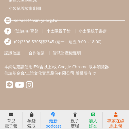
小袋鼠說故事劇團
service@hsin-yi.org.tw
信誼好好育兒
小太陽親子館
小太陽親子書房
(02)2396-5305轉2345 (週一～週五 9:00～18:00)
認識信誼
合作洽談
智慧財產權聲明
本網站建議使用IE9(含以上)或 Google Chrome 版本瀏覽器
信誼基金會/上誼文化實業股份有限公司 版權所有 ©
育兒
孕袋
最新
親子
加入
專家在線
電子報
索取
podcast
廣場
好友
馬上問