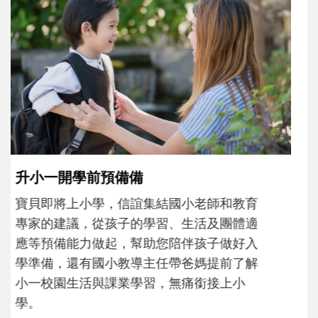
和孩子一起長大的那個男人│讀懂父親的
不同模樣
沒有人天生就擅長當爸爸！男人總是在一次
次「前所未有」的體驗中，跟著孩子一起長
大。從給予安全感的肢體遊戲，到獨立自
主、角色認同及解決問題的能力養成。爸爸
正嘗試用不同的模樣，參與孩子每個重要的