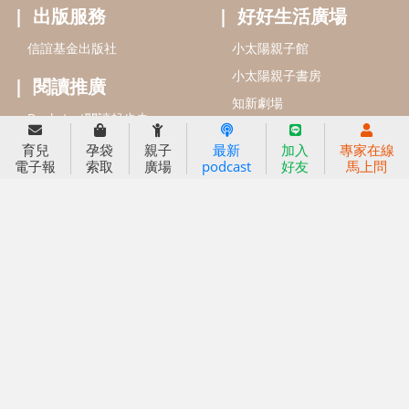
小袋鼠幼師網
2023信誼年度報告
2024信誼年度報告
2025信誼年度報告
育兒服務
育兒
孕袋
親子
最新
加入
專家在線
好好育兒
電子報
索取
廣場
podcast
好友
馬上問
好孕袋
分齡育兒電子報
線上教養諮詢
出版服務
好好生活廣場
信誼基金出版社
小太陽親子館
小太陽親子書房
閱讀推廣
知新劇場
Bookstart閱讀起步走
農人餐桌
信誼幼兒文學獎