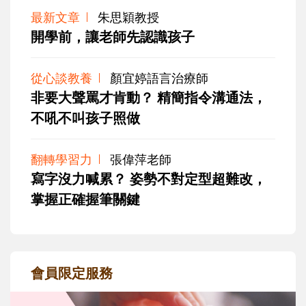
最新文章
朱思穎教授
開學前，讓老師先認識孩子
從心談教養
顏宜婷語言治療師
非要大聲罵才肯動？ 精簡指令溝通法，
不吼不叫孩子照做
翻轉學習力
張偉萍老師
寫字沒力喊累？ 姿勢不對定型超難改，
掌握正確握筆關鍵
會員限定服務