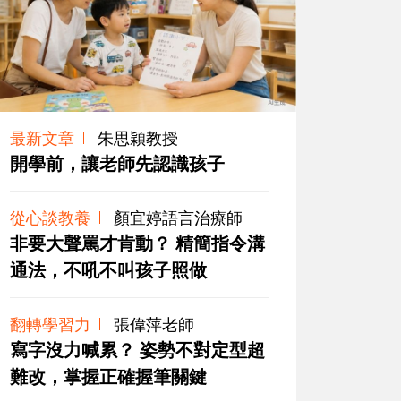
最新文章
朱思穎教授
開學前，讓老師先認識孩子
從心談教養
顏宜婷語言治療師
非要大聲罵才肯動？ 精簡指令溝
通法，不吼不叫孩子照做
翻轉學習力
張偉萍老師
寫字沒力喊累？ 姿勢不對定型超
難改，掌握正確握筆關鍵