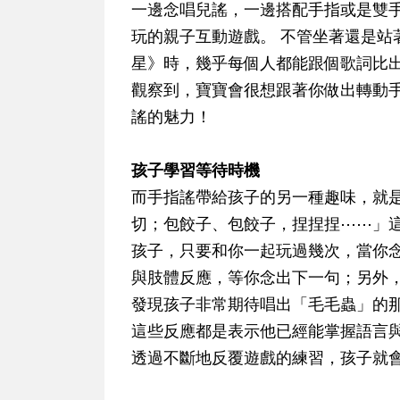
一邊念唱兒謠，一邊搭配手指或是雙
玩的親子互動遊戲。 不管坐著還是站
星》時，幾乎每個人都能跟個歌詞比
觀察到，寶寶會很想跟著你做出轉動
謠的魅力！
孩子學習等待時機
而手指謠帶給孩子的另一種趣味，就是
切；包餃子、包餃子，捏捏捏⋯⋯」
孩子，只要和你一起玩過幾次，當你
與肢體反應，等你念出下一句；另外
發現孩子非常期待唱出「毛毛蟲」的
這些反應都是表示他已經能掌握語言
透過不斷地反覆遊戲的練習，孩子就