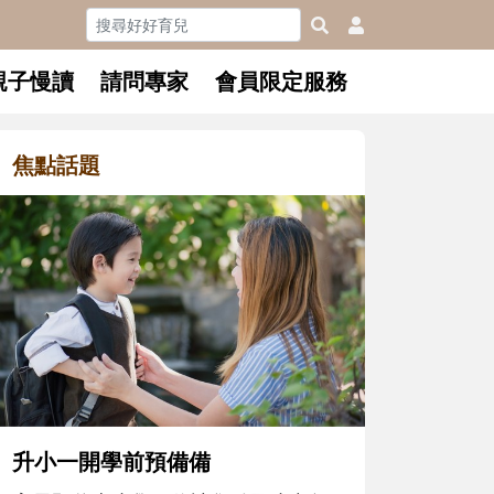
親子慢讀
請問專家
會員限定服務
焦點話題
和孩子一起長大的那個男人│讀
懂父親的不同模樣
沒有人天生就擅長當爸爸！男人總是
在一次次「前所未有」的體驗中，跟
著孩子一起長大。從給予安全感的肢
體遊戲，到獨立自主、角色認同及解
決問題的能力養成。爸爸正嘗試用不
同的模樣，參與孩子每個重要的成長