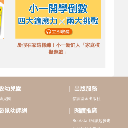
暑假在家這樣練！小一新鮮人「家庭模
擬遊戲」
設幼兒園
出版服務
幼兒園
信誼基金出版社
袋鼠幼師網
閱讀推廣
Bookstart閱讀起步走