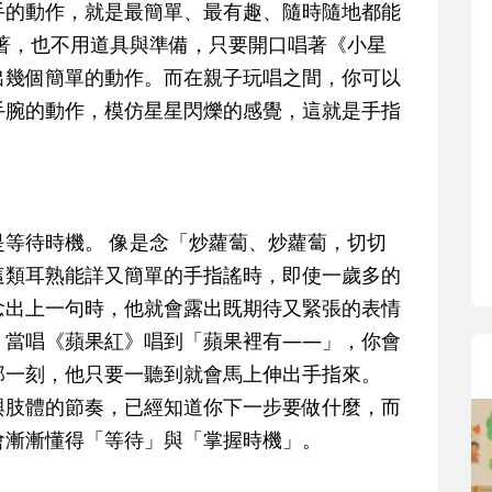
寶貝即將上小學，信誼集結國小老師
手的動作，就是最簡單、最有趣、隨時隨地都能
和教育專家的建議，從孩子的學習、
著，也不用道具與準備，只要開口唱著《小星
生活及團體適應等預備能力做起，幫
出幾個簡單的動作。而在親子玩唱之間，你可以
助您陪伴孩子做好入學準備，還有國
手腕的動作，模仿星星閃爍的感覺，這就是手指
小教導主任帶爸媽提前了解小一校園
生活與課業學習，無痛銜接上小學。
等待時機。 像是念「炒蘿蔔、炒蘿蔔，切切
這類耳熟能詳又簡單的手指謠時，即使一歲多的
念出上一句時，他就會露出既期待又緊張的表情
，當唱《蘋果紅》唱到「蘋果裡有——」，你會
那一刻，他只要一聽到就會馬上伸出手指來。
與肢體的節奏，已經知道你下一步要做什麼，而
會漸漸懂得「等待」與「掌握時機」。