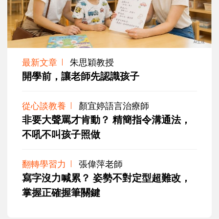
最新文章
朱思穎教授
開學前，讓老師先認識孩子
從心談教養
顏宜婷語言治療師
非要大聲罵才肯動？ 精簡指令溝通法，
不吼不叫孩子照做
翻轉學習力
張偉萍老師
寫字沒力喊累？ 姿勢不對定型超難改，
掌握正確握筆關鍵