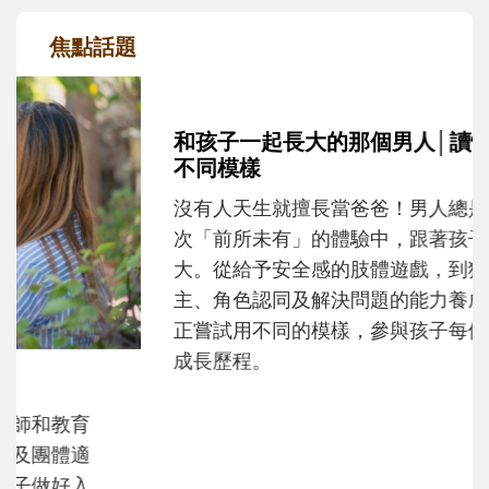
焦點話題
和孩子一起長大的那個男人│讀懂父親的
不同模樣
沒有人天生就擅長當爸爸！男人總是在一次
次「前所未有」的體驗中，跟著孩子一起長
大。從給予安全感的肢體遊戲，到獨立自
主、角色認同及解決問題的能力養成。爸爸
正嘗試用不同的模樣，參與孩子每個重要的
成長歷程。