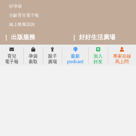
2022信誼年度報告
小袋鼠幼師網
2023信誼年度報告
2024信誼年度報告
2025信誼年度報告
育兒服務
育兒
孕袋
親子
最新
加入
專家在線
好好育兒
電子報
索取
廣場
podcast
好友
馬上問
好孕袋
分齡育兒電子報
線上教養諮詢
出版服務
好好生活廣場
信誼基金出版社
小太陽親子館
小太陽親子書房
閱讀推廣
知新劇場
Bookstart閱讀起步走
農人餐桌