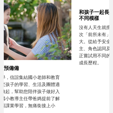
和孩子一起長大的那個男人│讀懂父親的
不同模樣
沒有人天生就擅長當爸爸！男人總是在一次
次「前所未有」的體驗中，跟著孩子一起長
大。從給予安全感的肢體遊戲，到獨立自
主、角色認同及解決問題的能力養成。爸爸
正嘗試用不同的模樣，參與孩子每個重要的
成長歷程。