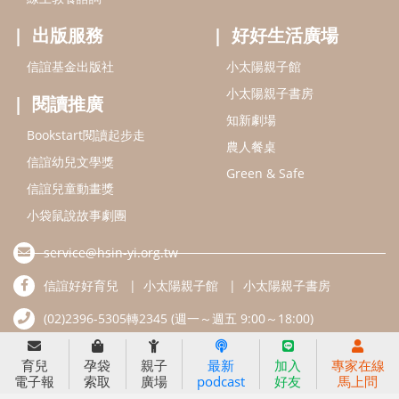
2025信誼年度報告
育兒服務
好好育兒
好孕袋
分齡育兒電子報
線上教養諮詢
出版服務
好好生活廣場
信誼基金出版社
小太陽親子館
小太陽親子書房
閱讀推廣
知新劇場
Bookstart閱讀起步走
農人餐桌
信誼幼兒文學獎
Green & Safe
信誼兒童動畫獎
育兒
孕袋
親子
最新
加入
專家在線
電子報
索取
廣場
podcast
好友
馬上問
小袋鼠說故事劇團