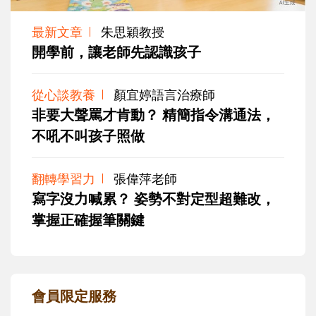
最新文章
朱思穎教授
開學前，讓老師先認識孩子
從心談教養
顏宜婷語言治療師
非要大聲罵才肯動？ 精簡指令溝通法，
不吼不叫孩子照做
翻轉學習力
張偉萍老師
寫字沒力喊累？ 姿勢不對定型超難改，
掌握正確握筆關鍵
會員限定服務