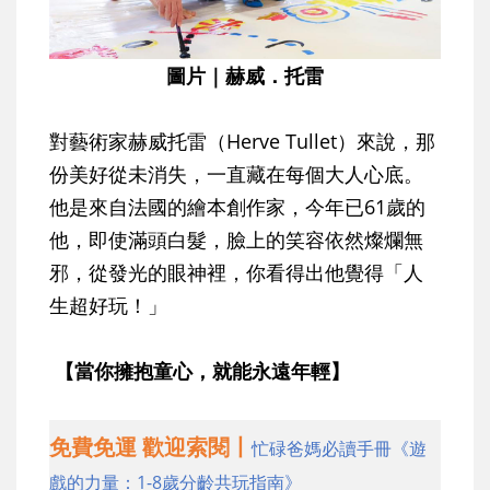
圖片｜赫威．托雷
對藝術家赫威托雷（Herve Tullet）來說，那
份美好從未消失，一直藏在每個大人心底。
他是來自法國的繪本創作家，今年已61歲的
他，即使滿頭白髮，臉上的笑容依然燦爛無
邪，從發光的眼神裡，你看得出他覺得「人
生超好玩！」
【當你擁抱童心，就能永遠年輕】
免費免運 歡迎索閱丨
忙碌爸媽必讀手冊《遊
戲的力量：1-8歲分齡共玩指南》