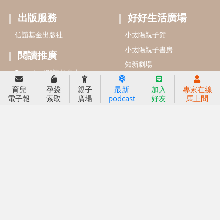
2022信誼年度報告
小袋鼠幼師網
2023信誼年度報告
2024信誼年度報告
2025信誼年度報告
育兒服務
育兒
孕袋
親子
最新
加入
專家在線
好好育兒
電子報
索取
廣場
podcast
好友
馬上問
好孕袋
分齡育兒電子報
線上教養諮詢
出版服務
好好生活廣場
信誼基金出版社
小太陽親子館
小太陽親子書房
閱讀推廣
知新劇場
Bookstart閱讀起步走
農人餐桌