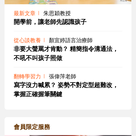
最新文章
朱思穎教授
開學前，讓老師先認識孩子
從心談教養
顏宜婷語言治療師
非要大聲罵才肯動？ 精簡指令溝通法，
不吼不叫孩子照做
翻轉學習力
張偉萍老師
寫字沒力喊累？ 姿勢不對定型超難改，
掌握正確握筆關鍵
會員限定服務