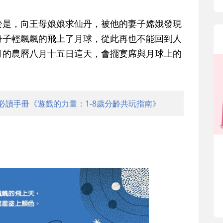
於是，向王母娘娘求仙丹，被他的妻子嫦娥發現
身子輕飄飄的飛上了月球，從此再也不能回到人
月的農曆八月十五日這天，會擺宴席與月球上的
必讀手冊《遊戲的力量：1-8歲分齡共玩指南》