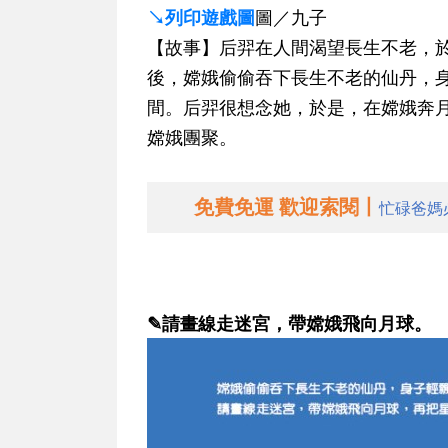
↘列印遊戲圖
圖／九子
【故事】后羿在人間渴望長生不老，
後，嫦娥偷偷吞下長生不老的仙丹，
間。后羿很想念她，於是，在嫦娥奔
嫦娥團聚。
免費免運 歡迎索閱丨
忙碌爸媽
✎請畫線走迷宮，帶嫦娥飛向月球。