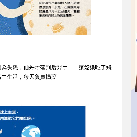
因為失職，仙丹才落到后羿手中，讓嫦娥吃了飛
宮中生活，每天負責搗藥。