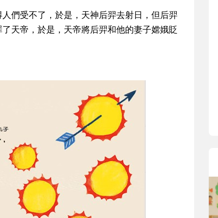
得人們受不了，於是，天神后羿去射日，但后羿
罪了天帝，於是，天帝將后羿和他的妻子嫦娥貶
。