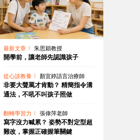
最新文章
朱思穎教授
開學前，讓老師先認識孩子
從心談教養
顏宜婷語言治療師
非要大聲罵才肯動？ 精簡指令溝
通法，不吼不叫孩子照做
翻轉學習力
張偉萍老師
寫字沒力喊累？ 姿勢不對定型超
難改，掌握正確握筆關鍵