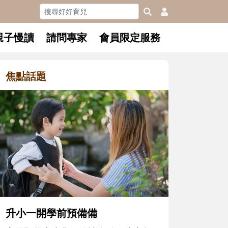
親子慢讀
請問專家
會員限定服務
焦點話題
和孩子一起長大的那個男人│讀
懂父親的不同模樣
沒有人天生就擅長當爸爸！男人總是
在一次次「前所未有」的體驗中，跟
著孩子一起長大。從給予安全感的肢
體遊戲，到獨立自主、角色認同及解
決問題的能力養成。爸爸正嘗試用不
同的模樣，參與孩子每個重要的成長