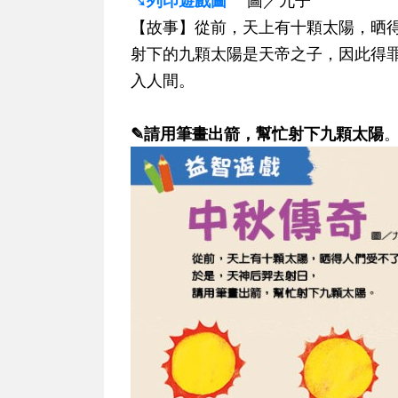
↘列印遊戲圖
圖／九子
【故事】從前，天上有十顆太陽，晒
射下的九顆太陽是天帝之子，因此得
入人間。
✎請用筆畫出箭，幫忙射下九顆太陽