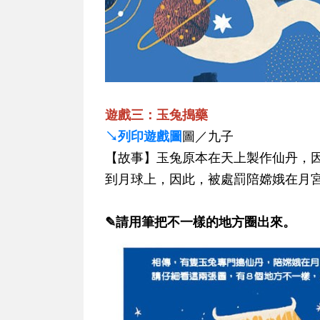
遊戲三：玉兔搗藥
↘列印遊戲圖
圖／九子
【故事】玉兔原本在天上製作仙丹，
到月球上，因此，被處罰陪嫦娥在月
✎請用筆把不一樣的地方圈出來。