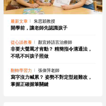
最新文章
朱思穎教授
開學前，讓老師先認識孩子
從心談教養
顏宜婷語言治療師
非要大聲罵才肯動？ 精簡指令溝通法，
不吼不叫孩子照做
翻轉學習力
張偉萍老師
寫字沒力喊累？ 姿勢不對定型超難改，
掌握正確握筆關鍵