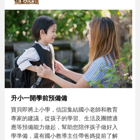
焦點話題
和孩子一起長大的那個男人│讀懂父親的
不同模樣
沒有人天生就擅長當爸爸！男人總是在一次
次「前所未有」的體驗中，跟著孩子一起長
大。從給予安全感的肢體遊戲，到獨立自