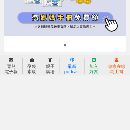
信誼兒童發展國際研討會
實驗幼兒園
2022信誼年度報告
小袋鼠幼師網
2023信誼年度報告
2024信誼年度報告
2025信誼年度報告
育兒服務
育兒
孕袋
親子
最新
加入
專家在線
好好育兒
電子報
索取
廣場
podcast
好友
馬上問
好孕袋
分齡育兒電子報
線上教養諮詢
出版服務
好好生活廣場
信誼基金出版社
小太陽親子館
小太陽親子書房
閱讀推廣