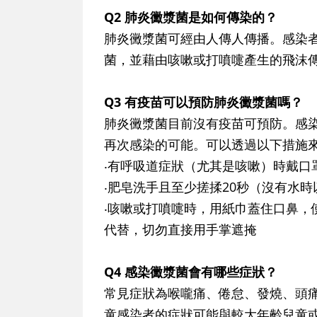
Q2 肺炎黴漿菌是如何傳染的？
肺炎黴漿菌可經由人傳人傳播。感染
菌，並藉由咳嗽或打噴嚏產生的飛沫
Q3 有疫苗可以預防肺炎黴漿菌嗎？
肺炎黴漿菌目前沒有疫苗可預防。感
再次感染的可能。可以透過以下措施
‧有呼吸道症狀（尤其是咳嗽）時戴口
‧肥皂洗手且至少搓揉20秒（沒有水
‧咳嗽或打噴嚏時，用紙巾蓋住口鼻，
代替，切勿直接用手掌遮掩
Q4 感染黴漿菌會有哪些症狀？
常見症狀為喉嚨痛、倦怠、發燒、頭
童感染者的症狀可能與較大年齡兒童