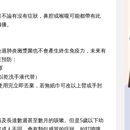
者不論有沒有症狀，鼻腔或喉嚨可能都帶有此
傳播。
染過肺炎黴漿菌也不會產生終生免疫力，未來有
來預防：
罩
時以乾洗手液代替）
使用完立即丟棄，若無紙巾可改以上臂或手肘
痛及長達數週甚至數月的咳嗽。但是5歲以下幼
或成人不同，會有類似感冒的症狀，如打噴嚏、