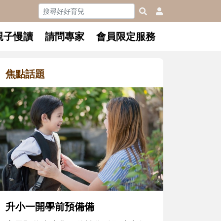
親子慢讀
請問專家
會員限定服務
焦點話題
和孩子一起長大的那個男人│讀
懂父親的不同模樣
沒有人天生就擅長當爸爸！男人總是
在一次次「前所未有」的體驗中，跟
著孩子一起長大。從給予安全感的肢
體遊戲，到獨立自主、角色認同及解
決問題的能力養成。爸爸正嘗試用不
同的模樣，參與孩子每個重要的成長