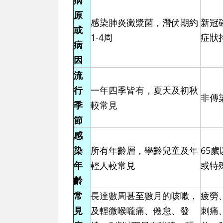
病
原
感染肺炎黴漿菌，潛伏期約
新冠
或
1-4周
症狀
病
因
流
行
一年四季皆有，夏天及初秋
非傳
季
較常見
節
感
染
所有年齡層，學齡兒童及年
65
年
輕人較常見
或特
齡
常
長達數周甚至數月的咳嗽，
疲勞
見
及輕微喉嚨痛、倦怠、發
刺痛