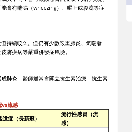
會有喘鳴（wheezing）、嘔吐或腹瀉等症
微但持續較久。但仍有少數嚴重肺炎、氣喘發
及皮膚疾病等嚴重併發症風險。
展成肺炎，醫師通常會開立抗生素治療。抗生素
。
vs流感
流行性感冒（流
後遺症（長新冠）
感）