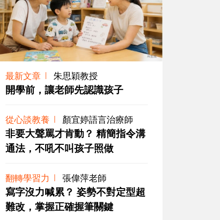
最新文章
朱思穎教授
開學前，讓老師先認識孩子
從心談教養
顏宜婷語言治療師
非要大聲罵才肯動？ 精簡指令溝
通法，不吼不叫孩子照做
翻轉學習力
張偉萍老師
寫字沒力喊累？ 姿勢不對定型超
難改，掌握正確握筆關鍵