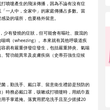
或打噴嚏產生的飛沫傳播，因為不論有沒有症
以「一人中，全家中」的家庭傳播占多數。當
聚感染的場所，也要格外留意。
時，少有發燒的症狀，但可能會有嘔吐、腹瀉的
鳴（wheezing）。本來就有其他呼吸道疾
則容易有嚴重併發症發生，包括嚴重肺炎、氣喘
血、腎功能異常及皮膚疾病（史蒂芬強生症候
。
漿菌，勤洗手、戴口罩、留意衛生禮節是預防的
嗽）時務必戴口罩，咳嗽或打噴嚏時，用紙巾蓋
用手掌遮掩。落實用肥皂洗手且至少搓揉20