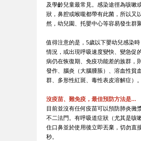
及學齡兒童最常見。感染途徑為咳嗽
狀，鼻腔或喉嚨都帶有此菌，所以又
然，幼兒園、托嬰中心等容易發生群
值得注意的是，5歲以下嬰幼兒感染
情況，或出現呼吸速度變快、變急促的喘
病仍在恢復期、免疫功能差的族群，
發作、腦炎（大腦腫脹）、溶血性貧
群、多形性紅斑、毒性表皮溶解症）
沒疫苗、難免疫，最佳預防方法是…
目前並沒有任何疫苗可以預防肺炎黴
不二法門。有呼吸道症狀（尤其是咳
住口鼻並於使用後立即丟棄，切勿直接
秒。