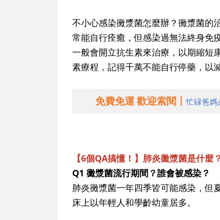
不小心感染黴漿菌怎麼辦？黴漿菌的
常能自行痊癒，但感染過無法終身免
一般會開立抗生素來治療，以期縮短
素療程，記得千萬不能自行停藥，以
免費免運 歡迎索閱丨
忙碌爸媽
【6個QA搞懂！】肺炎黴漿菌是什麼
Q1 黴漿菌流行期間？誰會被感染？
肺炎黴漿菌一年四季皆可能感染，但
床上以年輕人和學齡幼童居多。