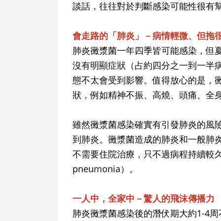
談話，往往對於判斷感染可能性很有
會走路的「肺炎」－病情輕微、但拖
肺炎黴漿菌一年四季皆可能感染，但
沒有明顯症狀（占約四分之一到一半
態不太會受到影響。值得放心的是，
狀，例如精神不振、高燒、頭痛、全
雖然黴漿菌感染確實有引發肺炎的風
到肺炎。黴漿菌造成的肺炎和一般肺
不需要住院治療，只不過病程持續較久，
pneumonia）。
一人中，全家中－驚人的飛沫傳播力
肺炎黴漿菌感染後的潛伏期大約1-4