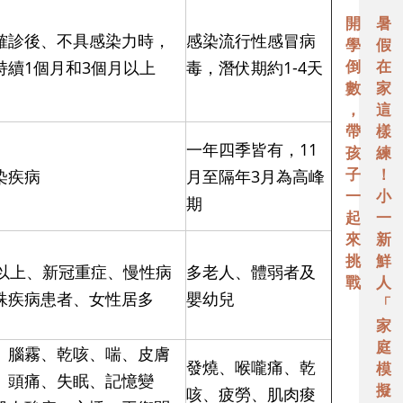
開
暑
確診後、不具感染力時，
感染流行性感冒病
學
假
倒
在
持續1個月和3個月以上
毒，潛伏期約1-4天
數
家
，
這
帶
樣
一年四季皆有，11
孩
練
子
！
染疾病
月至隔年3月為高峰
一
小
期
起
一
來
新
挑
鮮
歲以上、新冠重症、慢性病
多老人、體弱者及
戰
人
殊疾病患者、女性居多
嬰幼兒
「
家
庭
、腦霧、乾咳、喘、皮膚
發燒、喉嚨痛、乾
模
、頭痛、失眠、記憶變
擬
咳、疲勞、肌肉痠