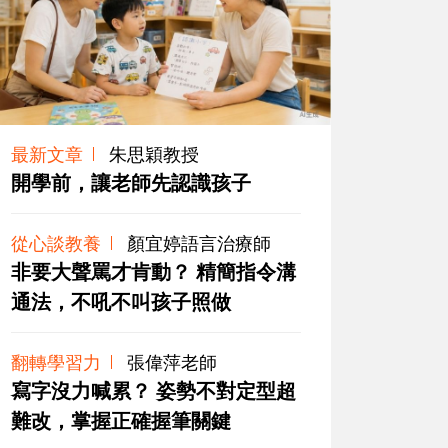
最新文章
朱思穎教授
開學前，讓老師先認識孩子
從心談教養
顏宜婷語言治療師
非要大聲罵才肯動？ 精簡指令溝
通法，不吼不叫孩子照做
翻轉學習力
張偉萍老師
寫字沒力喊累？ 姿勢不對定型超
難改，掌握正確握筆關鍵