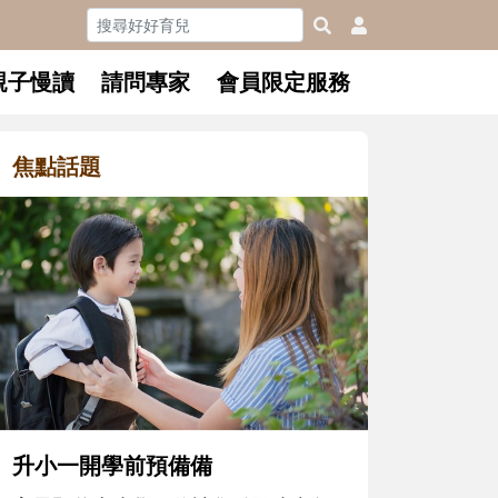
親子慢讀
請問專家
會員限定服務
焦點話題
和孩子一起長大的那個男人│讀
懂父親的不同模樣
沒有人天生就擅長當爸爸！男人總是
在一次次「前所未有」的體驗中，跟
著孩子一起長大。從給予安全感的肢
體遊戲，到獨立自主、角色認同及解
決問題的能力養成。爸爸正嘗試用不
同的模樣，參與孩子每個重要的成長