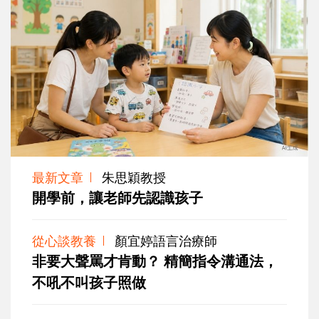
最新文章
朱思穎教授
開學前，讓老師先認識孩子
從心談教養
顏宜婷語言治療師
非要大聲罵才肯動？ 精簡指令溝通法，
不吼不叫孩子照做