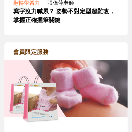
翻轉學習力
張偉萍老師
寫字沒力喊累？ 姿勢不對定型超難改，
掌握正確握筆關鍵
會員限定服務