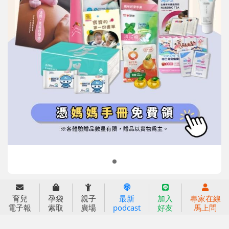
信誼基金會
附設幼兒園
信誼兒童發展國際研討會
實驗幼兒園
2022信誼年度報告
小袋鼠幼師網
2023信誼年度報告
2024信誼年度報告
2025信誼年度報告
育兒服務
育兒
孕袋
親子
最新
加入
專家在線
好好育兒
電子報
索取
廣場
podcast
好友
馬上問
好孕袋