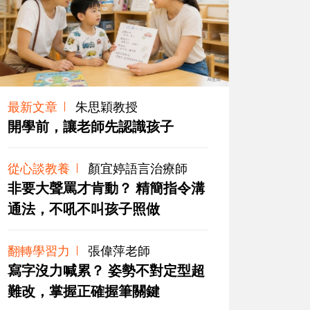
最新文章
朱思穎教授
開學前，讓老師先認識孩子
從心談教養
顏宜婷語言治療師
非要大聲罵才肯動？ 精簡指令溝
通法，不吼不叫孩子照做
翻轉學習力
張偉萍老師
寫字沒力喊累？ 姿勢不對定型超
難改，掌握正確握筆關鍵