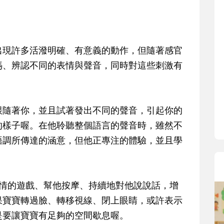
寶貝即將上小學，信誼集結國小老師
和教育專家的建議，從孩子的學習、
生活及團體適應等預備能力做起，幫
助您陪伴孩子做好入學準備，還有國
出現許多活潑明確、有意義的動作，但隨著感官
小教導主任帶爸媽提前了解小一校園
媽、辨認不同的表情與聲音，同時對這些刺激有
生活與課業學習，無痛銜接上小學。
跟隨著你，並且試著發出不同的聲音，引起你的
的樣子喔。在他聆聽整個語言的聲音時，雖然不
語調所傳達的涵意，但他正專注的體驗，並且學
。
表情的遊戲、幫他按摩、持續地對他說說話，增
果寶寶轉過臉、轉移視線、閉上眼睛，或許表示
是要讓寶寶有足夠的空間歇息喔。