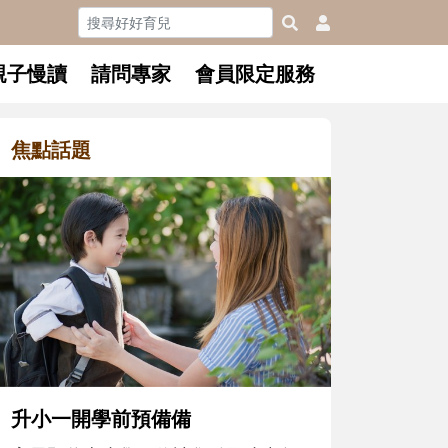
親子慢讀
請問專家
會員限定服務
焦點話題
和孩子一起長大的那個男人│讀
懂父親的不同模樣
沒有人天生就擅長當爸爸！男人總是
在一次次「前所未有」的體驗中，跟
著孩子一起長大。從給予安全感的肢
體遊戲，到獨立自主、角色認同及解
決問題的能力養成。爸爸正嘗試用不
同的模樣，參與孩子每個重要的成長