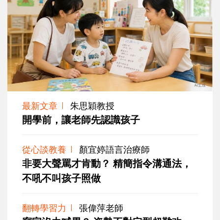
最新文章
朱思穎教授
開學前，讓老師先認識孩子
從心談教養
顏宜婷語言治療師
非要大聲罵才肯動？ 精簡指令溝通法，
不吼不叫孩子照做
翻轉學習力
張偉萍老師