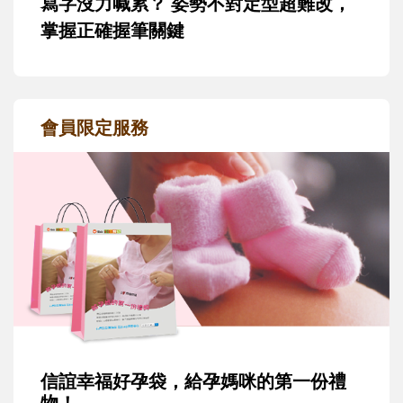
寫字沒力喊累？ 姿勢不對定型超難改，
掌握正確握筆關鍵
會員限定服務
信誼幸福好孕袋，給孕媽咪的第一份禮
物！