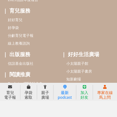
信誼基金會
附設幼兒園
信誼兒童發展國際研討會
實驗幼兒園
2022信誼年度報告
小袋鼠幼師網
2023信誼年度報告
2024信誼年度報告
2025信誼年度報告
育兒服務
育兒
孕袋
親子
最新
加入
專家在線
好好育兒
電子報
索取
廣場
podcast
好友
馬上問
好孕袋
分齡育兒電子報
線上教養諮詢