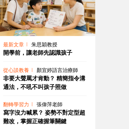
最新文章
朱思穎教授
開學前，讓老師先認識孩子
從心談教養
顏宜婷語言治療師
非要大聲罵才肯動？ 精簡指令溝
通法，不吼不叫孩子照做
翻轉學習力
張偉萍老師
寫字沒力喊累？ 姿勢不對定型超
難改，掌握正確握筆關鍵