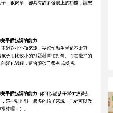
寶貝即將上小
點子，很簡單、卻具有許多發展上的功能，請您
和教育專家的
生活及團體適
助您陪伴孩子
小教導主任帶
生活與課業學
幼兒手眼協調的能力
，不過對小小孩來說，要幫忙敲生蛋還不太容
請孩子用比較小的打蛋器幫忙打勻。而在攪拌的
合的變化過程，這會讓孩子很有成就感。
幼兒手眼協調的能力
你可以請孩子幫忙拔番茄
子，這些動作對一歲多的孩子來說，已經可以做
非常棒囉！）。