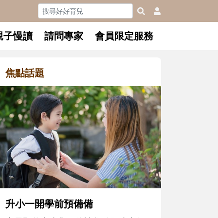
親子慢讀
請問專家
會員限定服務
焦點話題
和孩子一起長大的那個
懂父親的不同模樣
沒有人天生就擅長當爸爸
在一次次「前所未有」的
著孩子一起長大。從給予
體遊戲，到獨立自主、角
決問題的能力養成。爸爸
前預備備
同的模樣，參與孩子每個