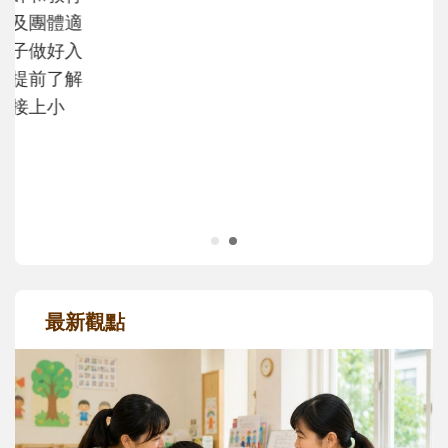
沒有人天生就擅長當爸爸！男人總是在一次
次「前所未有」的體驗中，跟著孩子一起長
大。從給予安全感的肢體遊戲，到獨立自
主、角色認同及解決問題的能力養成。爸爸
正嘗試用不同的模樣，參與孩子每個重要的
成長歷程。
最新觀點