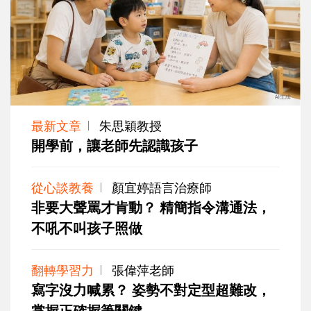
最新文章
朱思穎教授
開學前，讓老師先認識孩子
從心談教養
顏宜婷語言治療師
非要大聲罵才肯動？ 精簡指令溝通法，
不吼不叫孩子照做
翻轉學習力
張偉萍老師
寫字沒力喊累？ 姿勢不對定型超難改，
掌握正確握筆關鍵