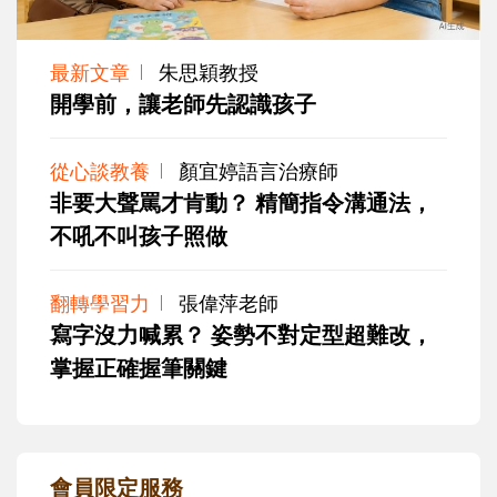
最新文章
朱思穎教授
開學前，讓老師先認識孩子
從心談教養
顏宜婷語言治療師
非要大聲罵才肯動？ 精簡指令溝通法，
不吼不叫孩子照做
翻轉學習力
張偉萍老師
寫字沒力喊累？ 姿勢不對定型超難改，
掌握正確握筆關鍵
會員限定服務