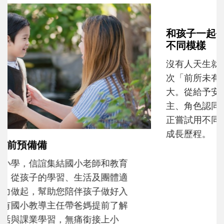
和孩子一起長大的那個男人│讀懂父親的
不同模樣
沒有人天生就擅長當爸爸！男人總是在一次
次「前所未有」的體驗中，跟著孩子一起長
大。從給予安全感的肢體遊戲，到獨立自
主、角色認同及解決問題的能力養成。爸爸
正嘗試用不同的模樣，參與孩子每個重要的
成長歷程。