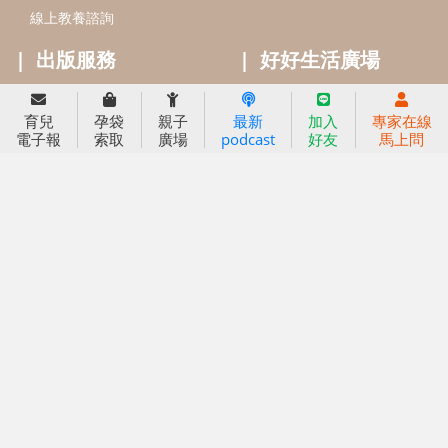
線上教養諮詢
出版服務
好好生活廣場
信誼基金出版社
小太陽親子館
育兒
孕袋
親子
最新
加入
專家在線
小太陽親子書房
閱讀推廣
電子報
索取
廣場
podcast
好友
馬上問
知新劇場
Bookstart閱讀起步走
農人餐桌
信誼幼兒文學獎
Green & Safe
信誼兒童動畫獎
小袋鼠說故事劇團
service@hsin-yi.org.tw
信誼好好育兒
小太陽親子館
小太陽親子書房
(02)2396-5305轉2345 (週一～週五 9:00～18:00)
認識信誼
合作洽談
智慧財產權聲明