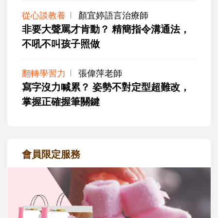
從心談教養
顏宜婷語言治療師
非要大聲罵才肯動？ 精簡指令溝通法，
不吼不叫孩子照做
翻轉學習力
張偉萍老師
寫字沒力喊累？ 姿勢不對定型超難改，
掌握正確握筆關鍵
會員限定服務