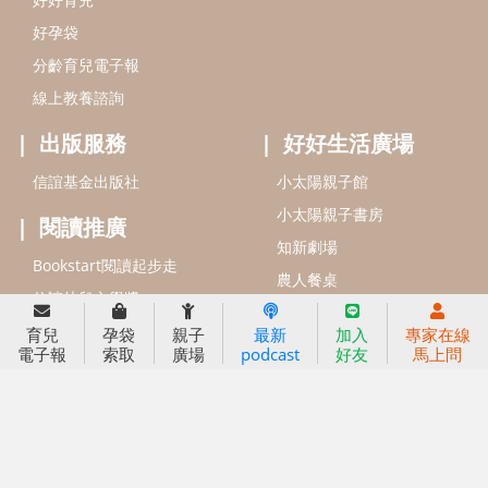
信誼基金會
附設幼兒園
育兒
孕袋
親子
最新
加入
專家在線
電子報
索取
廣場
podcast
好友
馬上問
信誼兒童發展國際研討會
實驗幼兒園
2022信誼年度報告
小袋鼠幼師網
2023信誼年度報告
2024信誼年度報告