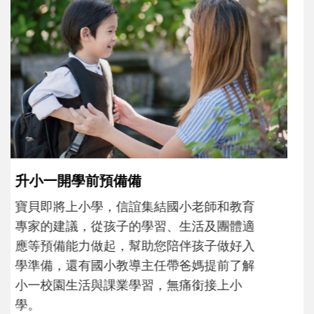
和孩子一起長大的那個男人│讀懂父親的
不同模樣
沒有人天生就擅長當爸爸！男人總是在一次
次「前所未有」的體驗中，跟著孩子一起長
大。從給予安全感的肢體遊戲，到獨立自
主、角色認同及解決問題的能力養成。爸爸
正嘗試用不同的模樣，參與孩子每個重要的