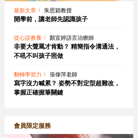
最新文章
朱思穎教授
開學前，讓老師先認識孩子
從心談教養
顏宜婷語言治療師
非要大聲罵才肯動？ 精簡指令溝通法，
不吼不叫孩子照做
翻轉學習力
張偉萍老師
寫字沒力喊累？ 姿勢不對定型超難改，
掌握正確握筆關鍵
會員限定服務