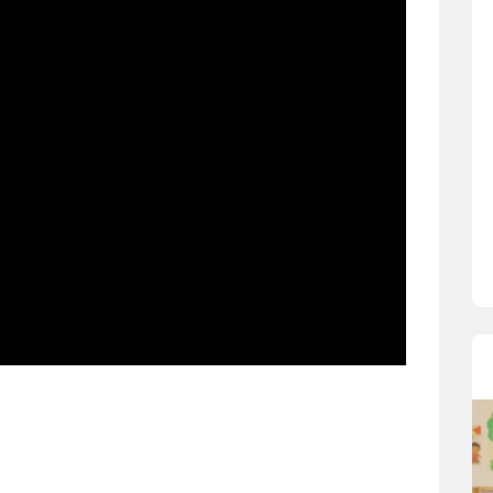
沒有人天生就
在一次次「前
著孩子一起長
體遊戲，到獨
決問題的能力
同的模樣，參
歷程。