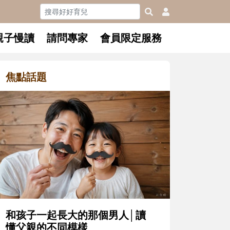
親子慢讀
請問專家
會員限定服務
焦點話題
長大的那個男人│讀
升小一開學前預備備
同模樣