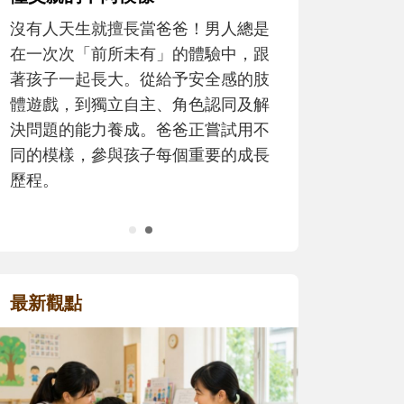
寶貝即將上小學，信誼集
擅長當爸爸！男人總是
和教育專家的建議，從孩
所未有」的體驗中，跟
生活及團體適應等預備能
大。從給予安全感的肢
助您陪伴孩子做好入學準
立自主、角色認同及解
小教導主任帶爸媽提前了
養成。爸爸正嘗試用不
生活與課業學習，無痛銜
與孩子每個重要的成長
最新觀點