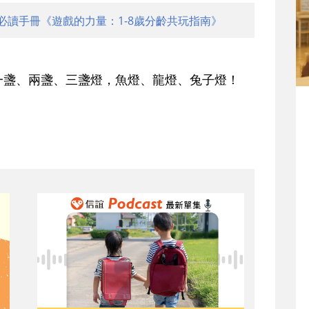
必讀手冊《遊戲的力量：1-8歲分齡共玩指南》
一盞、兩盞、三盞燈，魚燈、龍燈、兔子燈！