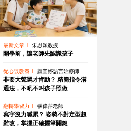
最新文章
朱思穎教授
開學前，讓老師先認識孩子
從心談教養
顏宜婷語言治療師
非要大聲罵才肯動？ 精簡指令溝
通法，不吼不叫孩子照做
翻轉學習力
張偉萍老師
寫字沒力喊累？ 姿勢不對定型超
難改，掌握正確握筆關鍵