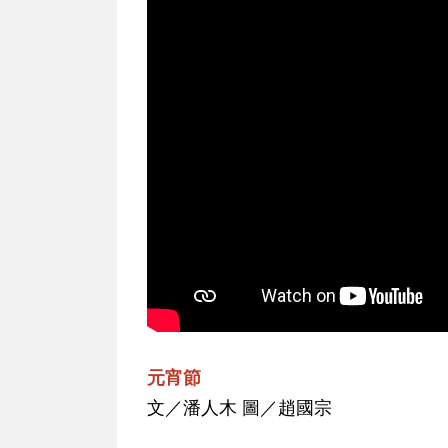
元宵節
文／潘人木 圖／趙國宗