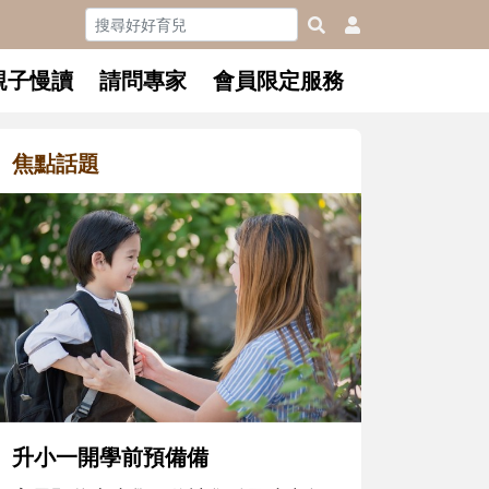
親子慢讀
請問專家
會員限定服務
焦點話題
和孩子一起長大的那個男人│讀
懂父親的不同模樣
沒有人天生就擅長當爸爸！男人總是
在一次次「前所未有」的體驗中，跟
著孩子一起長大。從給予安全感的肢
體遊戲，到獨立自主、角色認同及解
決問題的能力養成。爸爸正嘗試用不
同的模樣，參與孩子每個重要的成長