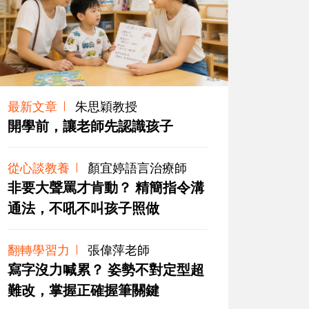
最新文章
朱思穎教授
開學前，讓老師先認識孩子
從心談教養
顏宜婷語言治療師
非要大聲罵才肯動？ 精簡指令溝
通法，不吼不叫孩子照做
翻轉學習力
張偉萍老師
寫字沒力喊累？ 姿勢不對定型超
難改，掌握正確握筆關鍵