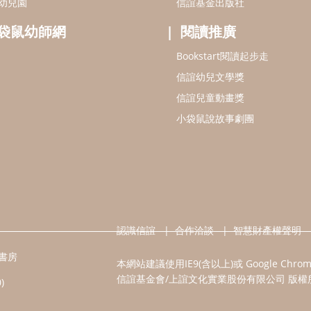
幼兒園
信誼基金出版社
袋鼠幼師網
閱讀推廣
Bookstart閱讀起步走
信誼幼兒文學獎
信誼兒童動畫獎
小袋鼠說故事劇團
認識信誼
合作洽談
智慧財產權聲明
書房
本網站建議使用IE9(含以上)或 Google Chr
信誼基金會/上誼文化實業股份有限公司 版權
)