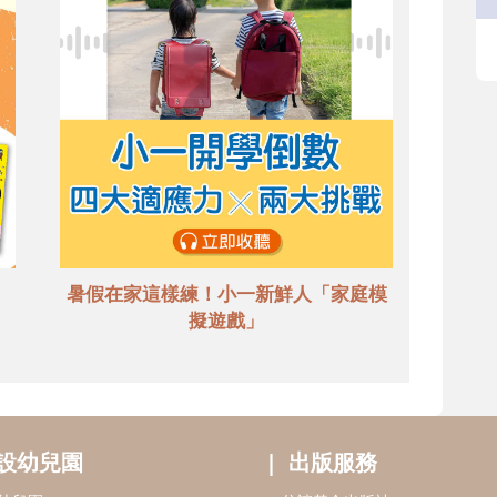
暑假在家這樣練！小一新鮮人「家庭模
擬遊戲」
設幼兒園
出版服務