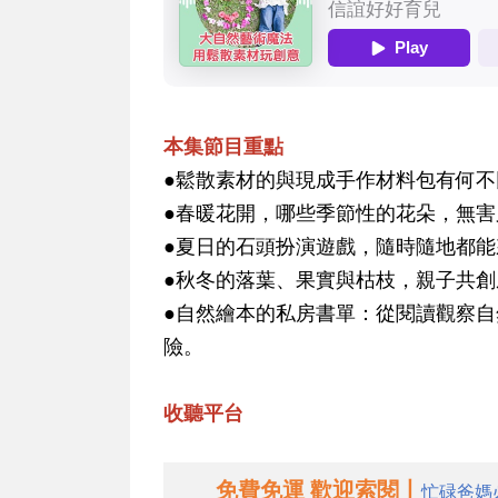
本集節目重點
●鬆散素材的與現成手作材料包有何
●春暖花開，哪些季節性的花朵，無
●夏日的石頭扮演遊戲，隨時隨地都
●秋冬的落葉、果實與枯枝，親子共
●自然繪本的私房書單：從閱讀觀察
險。
收聽平台
免費免運 歡迎索閱丨
忙碌爸媽