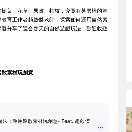
寶貝即將上小學，信誼集結國小老師
和教育專家的建議，從孩子的學習、
的樹葉、花草、果實、枯枝，究竟有甚麼樣的魅
生活及團體適應等預備能力做起，幫
著教育工作者趙啟傑老師，探索如何運用自然素
助您陪伴孩子做好入學準備，還有國
師還分享了適合春天的自然遊戲玩法，歡迎收聽
小教導主任帶爸媽提前了解小一校園
生活與課業學習，無痛銜接上小學。

鬆散素材玩創意