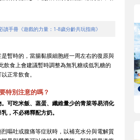
必讀手冊《遊戲的力量：1-8歲分齡共玩指南》
症是暫時的，當腸黏膜細胞經一周左右的復原與
因此飲食上會建議暫時調整為無乳糖或低乳糖的
可以正常飲食。
需要特別注意的嗎？
物。可吃米飯、蒸蛋、纖維量少的青菜等易消化
母乳，不必稀釋配方奶。
劇烈嘔吐或腹痛等症狀時，以補充水分與電解質