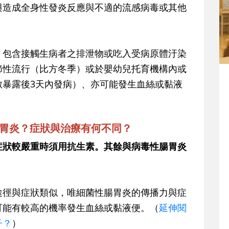
與造成全身性發炎反應與不適的流感病毒或其他
，包含接觸生病者之排泄物或吃入受病原體汙染
節性流行（比方冬季）或於嬰幼兒托育機構內或
數暴露後3天內發病）、亦可能發生血絲或黏液
腸胃炎？症狀與治療有何不同？
症狀較嚴重時須用抗生素。其餘與病毒性腸胃炎
。
途徑與症狀類似，唯細菌性腸胃炎的傳播力與症
可能有較高的機率發生血絲或黏液便。（
延伸閱
子？
）