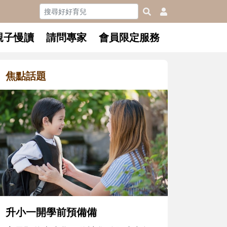
親子慢讀
請問專家
會員限定服務
焦點話題
和孩子一起長大的那個男人│讀
懂父親的不同模樣
沒有人天生就擅長當爸爸！男人總是
在一次次「前所未有」的體驗中，跟
著孩子一起長大。從給予安全感的肢
體遊戲，到獨立自主、角色認同及解
決問題的能力養成。爸爸正嘗試用不
同的模樣，參與孩子每個重要的成長