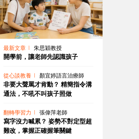
最新文章
朱思穎教授
開學前，讓老師先認識孩子
從心談教養
顏宜婷語言治療師
非要大聲罵才肯動？ 精簡指令溝
通法，不吼不叫孩子照做
翻轉學習力
張偉萍老師
寫字沒力喊累？ 姿勢不對定型超
難改，掌握正確握筆關鍵