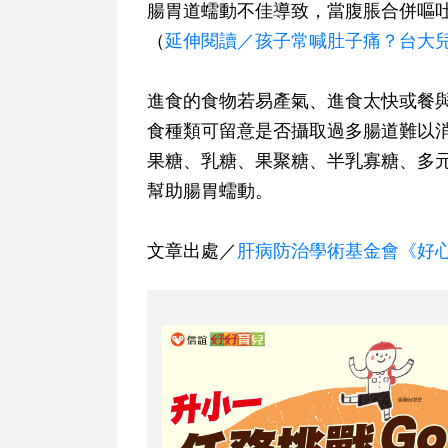
腸胃道蠕動不佳導致，當腹脹合併嘔
（
延伸閱讀／孩子常喊肚子痛？台大
進食的食物若易產氣、進食太快或餐
食種類可留意是否攝取過多腸道難以
果糖、乳糖、果聚糖、半乳寡糖、多
幫助腸胃蠕動。
文章出處／
肝病防治學術基金會《好