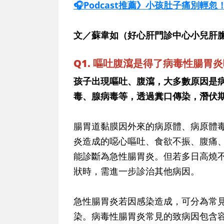
🎧Podcast推薦》小孩肚子痛別輕
文／蘇韋如（好心肝門診中心小兒肝
Q1. 嘔吐腹瀉是得了病毒性腸胃
孩子出現嘔吐、腹瀉，大多數原因是
毒、腺病毒等，透過糞口傳染，潛伏
腸胃道黏膜因外來的病原體、病原體
炎造成的噁心嘔吐、食欲不振、腹痛
能診斷為急性腸胃炎。但若多日高燒
狀時，需進一步診治其他病因。
急性腸胃炎若因感染造成，可分為常
染。病毒性腸胃炎常見的致病因包含