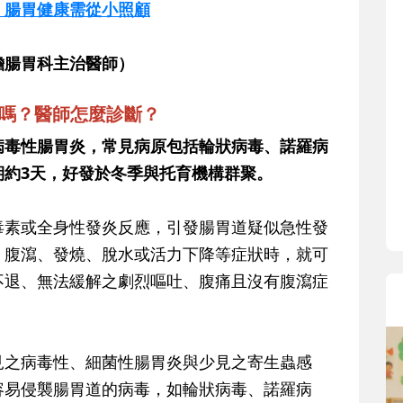
忽！腸胃健康需從小照顧
膽腸胃科主治醫師）
炎嗎？醫師怎麼診斷？
病毒性腸胃炎，常見病原包括輪狀病毒、諾羅病
期約3天，好發於冬季與托育機構群聚。
毒素或全身性發炎反應，引發腸胃道疑似急性發
、腹瀉、發燒、脫水或活力下降等症狀時，就可
不退、無法緩解之劇烈嘔吐、腹痛且沒有腹瀉症
見之病毒性、細菌性腸胃炎與少見之寄生蟲感
容易侵襲腸胃道的病毒，如輪狀病毒、諾羅病