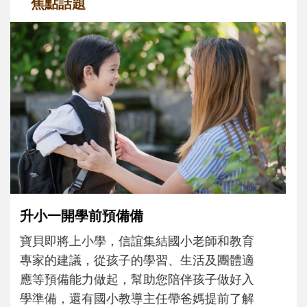
焦點話題
和孩子一起長大的那個男人│讀懂父親的
不同模樣
沒有人天生就擅長當爸爸！男人總是在一次
次「前所未有」的體驗中，跟著孩子一起長
大。從給予安全感的肢體遊戲，到獨立自