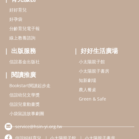
知新劇場
Bookstart閱讀起步走
農人餐桌
信誼幼兒文學獎
Green & Safe
信誼兒童動畫獎
小袋鼠說故事劇團
service@hsin-yi.org.tw
信誼好好育兒
小太陽親子館
小太陽親子書房
(02)2396-5305轉2345 (週一～週五 9:00～18:00)
認識信誼
合作洽談
智慧財產權聲明
本網站建議使用IE9(含以上)或 Google Chrome 版本瀏覽器
信誼基金會/上誼文化實業股份有限公司 版權所有 ©