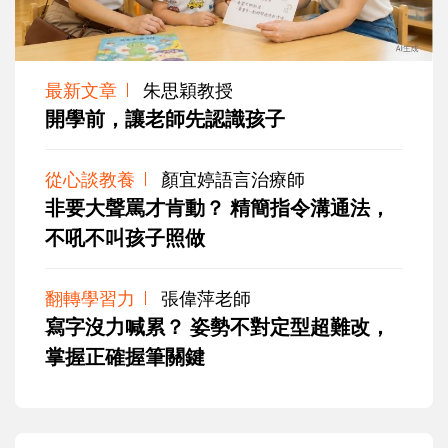
最新文章
朱思穎教授
開學前，讓老師先認識孩子
從心談教養
顏宜婷語言治療師
非要大聲罵才肯動？ 精簡指令溝通法，
不吼不叫孩子照做
翻轉學習力
張偉萍老師
寫字沒力喊累？ 姿勢不對定型超難改，
掌握正確握筆關鍵