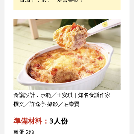
食譜設計．示範╱王安琪｜知名食譜作家
撰文╱許逸亭 攝影／莊崇賢
準備材料：
3人份
雞蛋 2顆