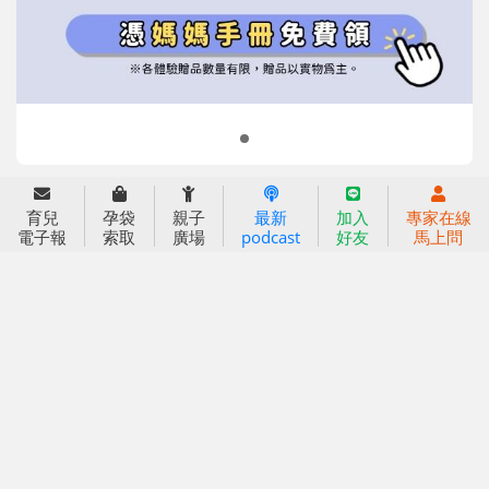
信誼兒童發展國際研討會
實驗幼兒園
2022信誼年度報告
小袋鼠幼師網
2023信誼年度報告
2024信誼年度報告
2025信誼年度報告
育兒服務
好好育兒
育兒
孕袋
親子
最新
加入
專家在線
電子報
索取
廣場
podcast
好友
馬上問
好孕袋
分齡育兒電子報
線上教養諮詢
出版服務
好好生活廣場
信誼基金出版社
小太陽親子館
小太陽親子書房
閱讀推廣
知新劇場
Bookstart閱讀起步走