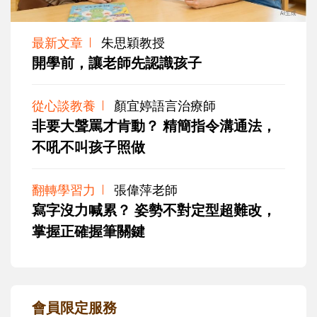
最新文章
朱思穎教授
開學前，讓老師先認識孩子
從心談教養
顏宜婷語言治療師
非要大聲罵才肯動？ 精簡指令溝通法，
不吼不叫孩子照做
翻轉學習力
張偉萍老師
寫字沒力喊累？ 姿勢不對定型超難改，
掌握正確握筆關鍵
會員限定服務