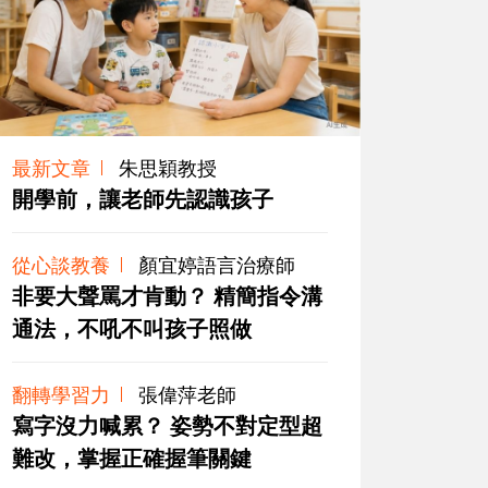
最新文章
朱思穎教授
開學前，讓老師先認識孩子
從心談教養
顏宜婷語言治療師
非要大聲罵才肯動？ 精簡指令溝
通法，不吼不叫孩子照做
翻轉學習力
張偉萍老師
寫字沒力喊累？ 姿勢不對定型超
難改，掌握正確握筆關鍵