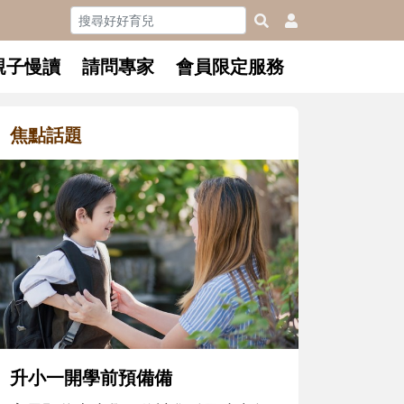
親子慢讀
請問專家
會員限定服務
焦點話題
和孩子一起長大的那個男人│讀
懂父親的不同模樣
沒有人天生就擅長當爸爸！男人總是
在一次次「前所未有」的體驗中，跟
著孩子一起長大。從給予安全感的肢
體遊戲，到獨立自主、角色認同及解
決問題的能力養成。爸爸正嘗試用不
同的模樣，參與孩子每個重要的成長