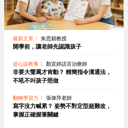
最新文章
朱思穎教授
開學前，讓老師先認識孩子
從心談教養
顏宜婷語言治療師
非要大聲罵才肯動？ 精簡指令溝通法，
不吼不叫孩子照做
翻轉學習力
張偉萍老師
寫字沒力喊累？ 姿勢不對定型超難改，
掌握正確握筆關鍵