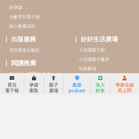
信誼基金會
附設幼兒園
信誼兒童發展國際研討會
實驗幼兒園
2022信誼年度報告
小袋鼠幼師網
2023信誼年度報告
2024信誼年度報告
2025信誼年度報告
育兒服務
好好育兒
育兒
孕袋
親子
最新
加入
專家在線
電子報
索取
廣場
podcast
好友
馬上問
好孕袋
分齡育兒電子報
線上教養諮詢
出版服務
好好生活廣場
信誼基金出版社
小太陽親子館