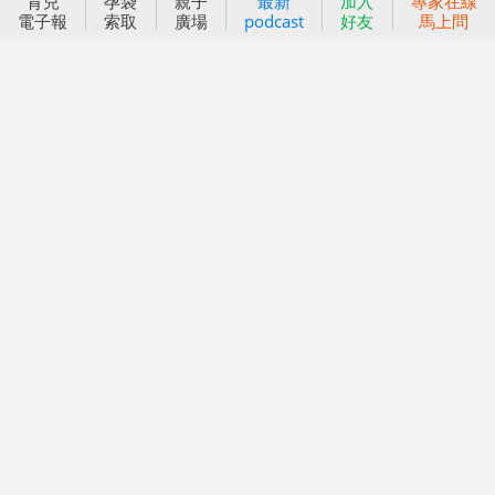
育兒
孕袋
親子
最新
加入
專家在線
小太陽親子書房
閱讀推廣
電子報
索取
廣場
podcast
好友
馬上問
知新劇場
Bookstart閱讀起步走
農人餐桌
信誼幼兒文學獎
Green & Safe
信誼兒童動畫獎
小袋鼠說故事劇團
service@hsin-yi.org.tw
信誼好好育兒
小太陽親子館
小太陽親子書房
(02)2396-5305轉2345 (週一～週五 9:00～18:00)
認識信誼
合作洽談
智慧財產權聲明
本網站建議使用IE9(含以上)或 Google Chrome 版本瀏覽器
信誼基金會/上誼文化實業股份有限公司 版權所有 ©