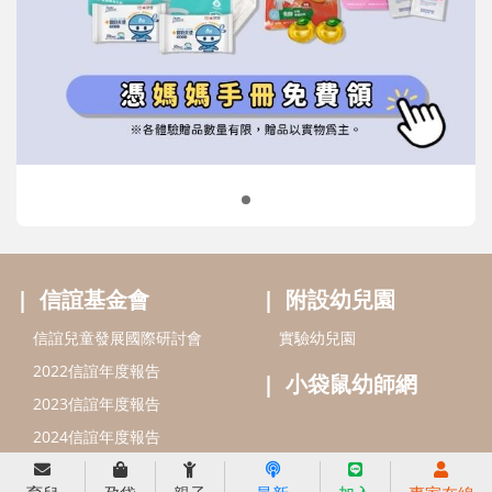
信誼基金會
附設幼兒園
信誼兒童發展國際研討會
實驗幼兒園
2022信誼年度報告
小袋鼠幼師網
2023信誼年度報告
2024信誼年度報告
2025信誼年度報告
育兒服務
好好育兒
好孕袋
分齡育兒電子報
線上教養諮詢
出版服務
好好生活廣場
信誼基金出版社
小太陽親子館