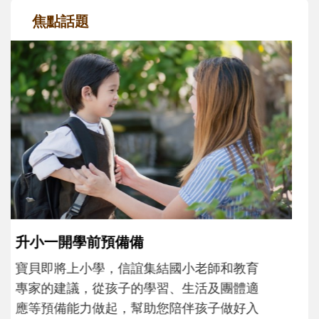
焦點話題
和孩子一起長大的那個男人│讀懂父親的
不同模樣
沒有人天生就擅長當爸爸！男人總是在一次
次「前所未有」的體驗中，跟著孩子一起長