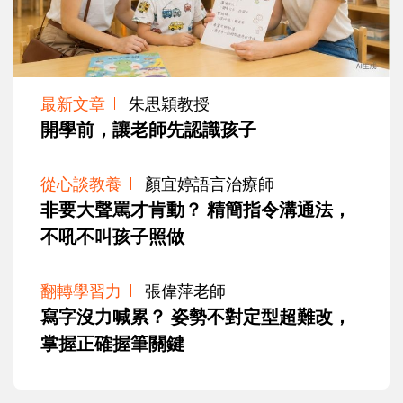
最新文章
朱思穎教授
開學前，讓老師先認識孩子
從心談教養
顏宜婷語言治療師
非要大聲罵才肯動？ 精簡指令溝通法，
不吼不叫孩子照做
翻轉學習力
張偉萍老師
寫字沒力喊累？ 姿勢不對定型超難改，
掌握正確握筆關鍵