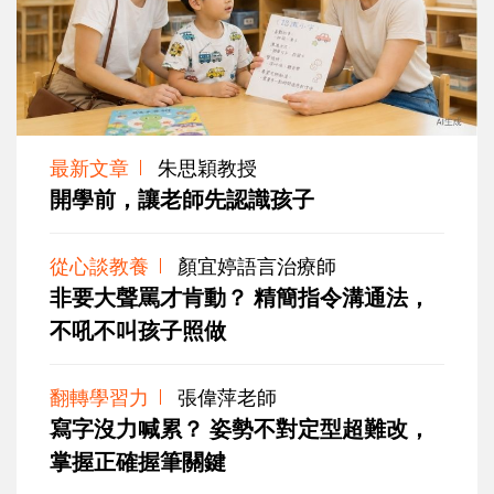
最新文章
朱思穎教授
開學前，讓老師先認識孩子
從心談教養
顏宜婷語言治療師
非要大聲罵才肯動？ 精簡指令溝通法，
不吼不叫孩子照做
翻轉學習力
張偉萍老師
寫字沒力喊累？ 姿勢不對定型超難改，
掌握正確握筆關鍵