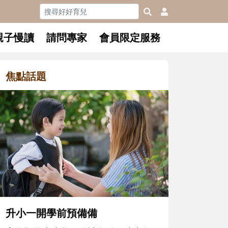
親子慢讀
請問專家
會員限定服務
焦點話題
和孩子一起長大的那個男人│讀
懂父親的不同模樣
沒有人天生就擅長當爸爸！男人總是
在一次次「前所未有」的體驗中，跟
著孩子一起長大。從給予安全感的肢
體遊戲，到獨立自主、角色認同及解
決問題的能力養成。爸爸正嘗試用不
同的模樣，參與孩子每個重要的成長