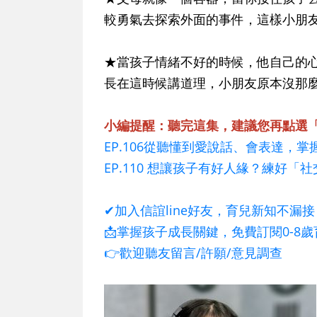
較勇氣去探索外面的事件，這樣小朋
★當孩子情緒不好的時候，他自己的
長在這時候講道理，小朋友原本沒那
小編提醒：聽完這集，建議您再點選
EP.106從聽懂到愛說話、會表達，掌
EP.110 想讓孩子有好人緣？練好
✔加入信誼line好友，育兒新知不漏接
📩掌握孩子成長關鍵，免費訂閱0-8
👉歡迎聽友留言/許願/意見調查