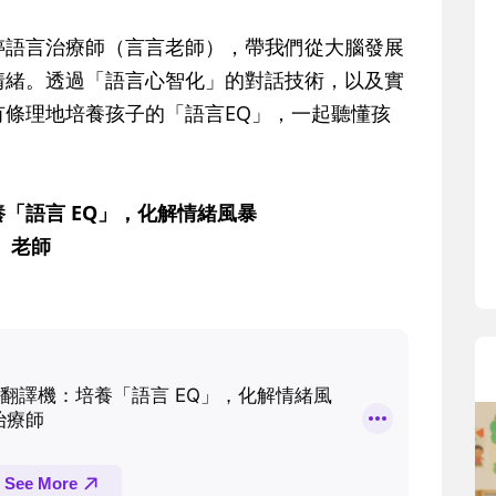
寶貝即將上小學，信誼集結國小老師
和教育專家的建議，從孩子的學習、
婷語言治療師（言言老師），帶我們從大腦發展
生活及團體適應等預備能力做起，幫
情緒。透過「語言心智化」的對話技術，以及實
助您陪伴孩子做好入學準備，還有國
條理地培養孩子的「語言EQ」，一起聽懂孩
小教導主任帶爸媽提前了解小一校園
生活與課業學習，無痛銜接上小學。
「語言 EQ」，化解情緒風暴
）老師