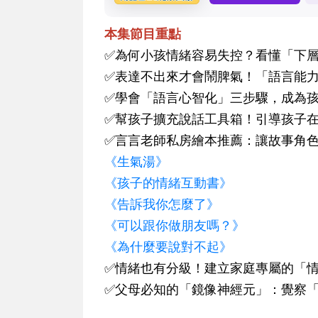
本集節目重點
✅為何小孩情緒容易失控？看懂「下
✅表達不出來才會鬧脾氣！「語言能
✅學會「語言心智化」三步驟，成為
✅幫孩子擴充說話工具箱！引導孩子
✅言言老師私房繪本推薦：讓故事角
《生氣湯》
《孩子的情緒互動書》
《告訴我你怎麼了》
《可以跟你做朋友嗎？》
《為什麼要說對不起》
✅情緒也有分級！建立家庭專屬的「
✅父母必知的「鏡像神經元」：覺察