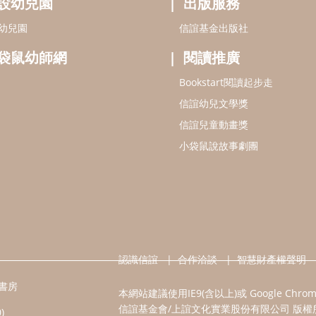
設幼兒園
出版服務
幼兒園
信誼基金出版社
袋鼠幼師網
閱讀推廣
Bookstart閱讀起步走
信誼幼兒文學獎
信誼兒童動畫獎
小袋鼠說故事劇團
認識信誼
合作洽談
智慧財產權聲明
書房
本網站建議使用IE9(含以上)或 Google Chr
信誼基金會/上誼文化實業股份有限公司 版權
)