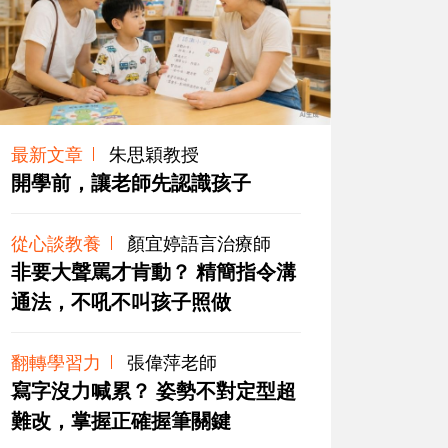
最新文章
朱思穎教授
開學前，讓老師先認識孩子
從心談教養
顏宜婷語言治療師
非要大聲罵才肯動？ 精簡指令溝
通法，不吼不叫孩子照做
翻轉學習力
張偉萍老師
寫字沒力喊累？ 姿勢不對定型超
難改，掌握正確握筆關鍵