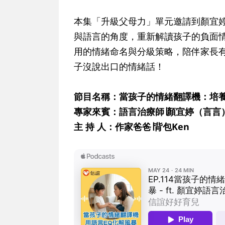
本集「升級父母力」單元邀請到顏宜
與語言的角度，重新解讀孩子的負面
用的情緒命名與分級策略，陪伴家長有
子沒說出口的情緒話！
節目名稱：當孩子的情緒翻譯機：培養
專家來賓：語言治療師∣顏宜婷（言言
主 持 人：作家爸爸∣背包Ken