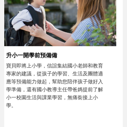
和孩子一起長大的那個男人│讀懂父親的
不同模樣
沒有人天生就擅長當爸爸！男人總是在一次
次「前所未有」的體驗中，跟著孩子一起長
大。從給予安全感的肢體遊戲，到獨立自
主、角色認同及解決問題的能力養成。爸爸
正嘗試用不同的模樣，參與孩子每個重要的
成長歷程。