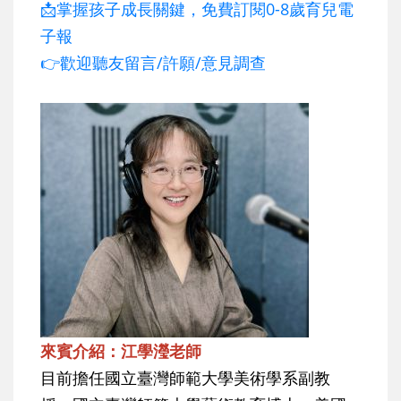
📩掌握孩子成長關鍵，免費訂閱0-8歲育兒電
子報
👉歡迎聽友留言/許願/意見調查
來賓介紹：江學瀅老師
目前擔任國立臺灣師範大學美術學系副教