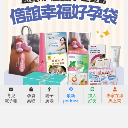
信誼基金會
附設幼兒園
育兒
孕袋
親子
最新
加入
專家在線
電子報
索取
廣場
podcast
好友
馬上問
信誼兒童發展國際研討會
實驗幼兒園
2022信誼年度報告
小袋鼠幼師網
2023信誼年度報告