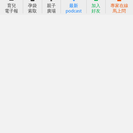
育兒
孕袋
親子
最新
加入
專家在線
好好育兒
電子報
索取
廣場
podcast
好友
馬上問
好孕袋
分齡育兒電子報
線上教養諮詢
出版服務
好好生活廣場
信誼基金出版社
小太陽親子館
小太陽親子書房
閱讀推廣
知新劇場
Bookstart閱讀起步走
農人餐桌
信誼幼兒文學獎
Green & Safe
信誼兒童動畫獎
小袋鼠說故事劇團
service@hsin-yi.org.tw
信誼好好育兒
小太陽親子館
小太陽親子書房