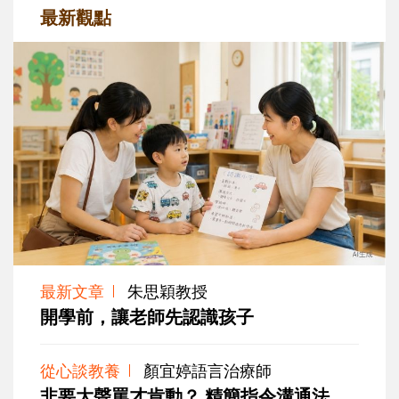
最新觀點
最新文章
朱思穎教授
開學前，讓老師先認識孩子
從心談教養
顏宜婷語言治療師
非要大聲罵才肯動？ 精簡指令溝通法，