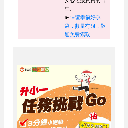
安心迎接寶寶的出
生。
►
信誼幸福好孕
袋，數量有限，歡
迎免費索取