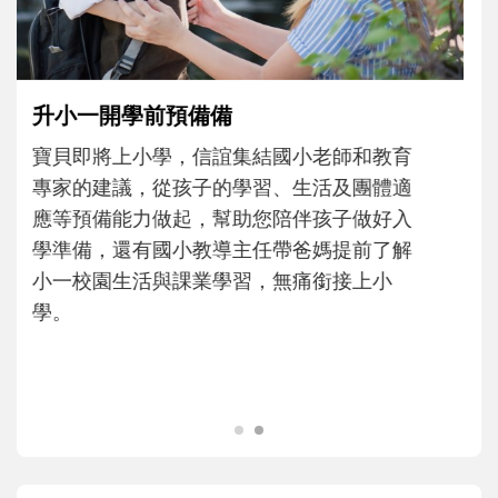
和孩子一起長大的那個男人│讀懂父親的
不同模樣
沒有人天生就擅長當爸爸！男人總是在一次
次「前所未有」的體驗中，跟著孩子一起長
大。從給予安全感的肢體遊戲，到獨立自
主、角色認同及解決問題的能力養成。爸爸
正嘗試用不同的模樣，參與孩子每個重要的
成長歷程。