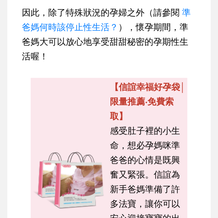
因此，除了特殊狀況的孕婦之外（請參閱
準
爸媽何時該停止性生活？
），懷孕期間，準
爸媽大可以放心地享受甜甜秘密的孕期性生
活喔！
【信誼幸福好孕袋│
限量推薦‧免費索
取】
感受肚子裡的小生
命，想必孕媽咪準
爸爸的心情是既興
奮又緊張。信誼為
新手爸媽準備了許
多法寶，讓你可以