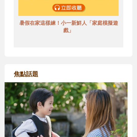
暑假在家這樣練！小一新鮮人「家庭模擬遊
戲」
焦點話題