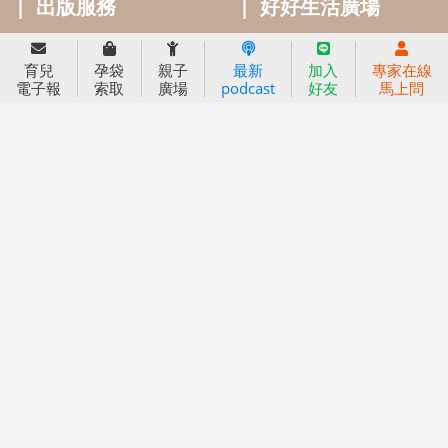
信誼好好育兒
小太陽親子館
小太陽親子書房
育兒
孕袋
親子
最新
加入
專家在線
(02)2396-5305轉2345 (週一～週五 9:00～18:00)
電子報
索取
廣場
podcast
好友
馬上問
認識信誼
合作洽談
智慧財產權聲明
本網站建議使用IE9(含以上)或 Google Chrome 版本瀏覽器
信誼基金會/上誼文化實業股份有限公司 版權所有 ©