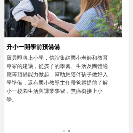
和孩子一起長大的那個男人│讀懂父親的
不同模樣
沒有人天生就擅長當爸爸！男人總是在一次
次「前所未有」的體驗中，跟著孩子一起長
大。從給予安全感的肢體遊戲，到獨立自
主、角色認同及解決問題的能力養成。爸爸
正嘗試用不同的模樣，參與孩子每個重要的
成長歷程。