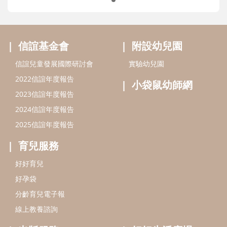
育兒服務
好好育兒
好孕袋
分齡育兒電子報
線上教養諮詢
出版服務
好好生活廣場
信誼基金出版社
小太陽親子館
小太陽親子書房
閱讀推廣
知新劇場
Bookstart閱讀起步走
農人餐桌
信誼幼兒文學獎
Green & Safe
信誼兒童動畫獎
小袋鼠說故事劇團
service@hsin-yi.org.tw