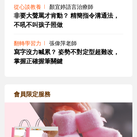
從心談教養
顏宜婷語言治療師
非要大聲罵才肯動？ 精簡指令溝通法，
不吼不叫孩子照做
翻轉學習力
張偉萍老師
寫字沒力喊累？ 姿勢不對定型超難改，
掌握正確握筆關鍵
會員限定服務