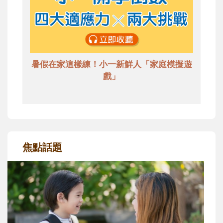
暑假在家這樣練！小一新鮮人「家庭模擬遊
戲」
焦點話題