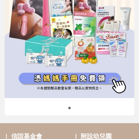
信誼基金會
附設幼兒園
信誼兒童發展國際研討會
實驗幼兒園
2022信誼年度報告
小袋鼠幼師網
2023信誼年度報告
2024信誼年度報告
2025信誼年度報告
育兒服務
好好育兒