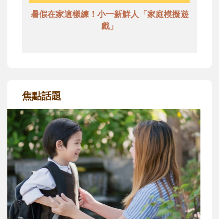
暑假在家這樣練！小一新鮮人「家庭模擬遊
戲」
焦點話題