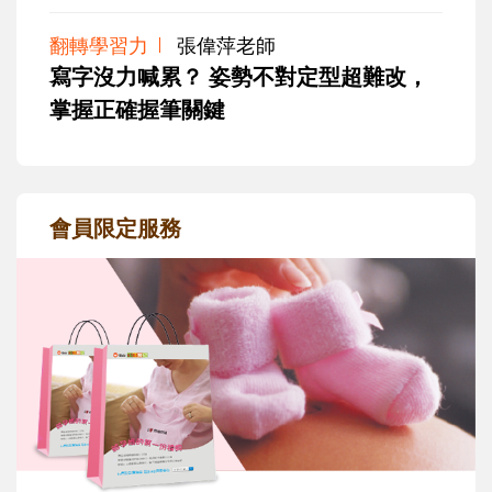
翻轉學習力
張偉萍老師
寫字沒力喊累？ 姿勢不對定型超難改，
掌握正確握筆關鍵
會員限定服務