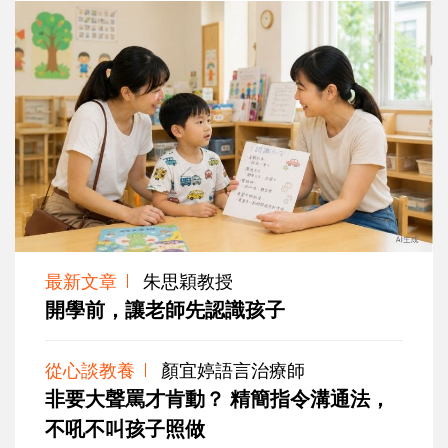
最新文章
朱思穎教授
開學前，讓老師先認識孩子
從心談教養
顏宜婷語言治療師
非要大聲罵才肯動？ 精簡指令溝通法，
不吼不叫孩子照做