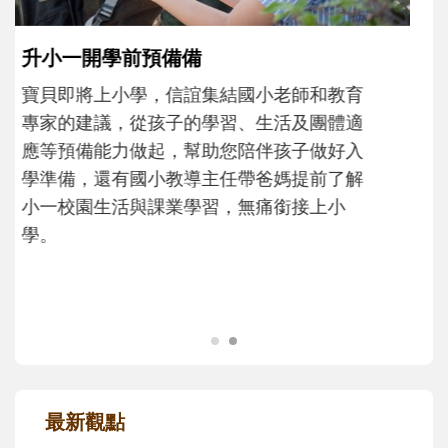
和孩子一起長大的那個男人│讀懂父親的
不同模樣
沒有人天生就擅長當爸爸！男人總是在一次
次「前所未有」的體驗中，跟著孩子一起長
大。從給予安全感的肢體遊戲，到獨立自
主、角色認同及解決問題的能力養成。爸爸
正嘗試用不同的模樣，參與孩子每個重要的
成長歷程。
最新觀點