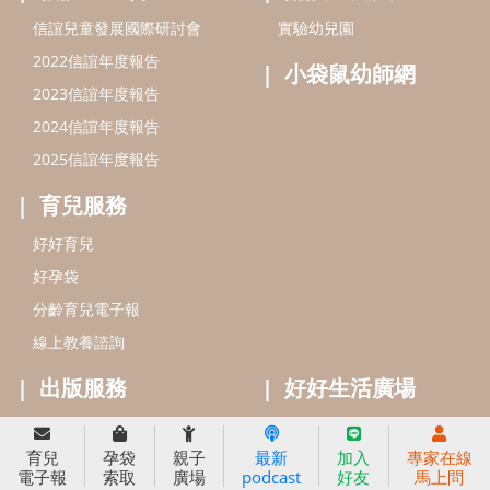
好孕袋
分齡育兒電子報
線上教養諮詢
出版服務
好好生活廣場
信誼基金出版社
小太陽親子館
小太陽親子書房
閱讀推廣
知新劇場
Bookstart閱讀起步走
農人餐桌
信誼幼兒文學獎
Green & Safe
信誼兒童動畫獎
小袋鼠說故事劇團
service@hsin-yi.org.tw
信誼好好育兒
小太陽親子館
小太陽親子書房
育兒
孕袋
親子
最新
加入
專家在線
(02)2396-5305轉2345 (週一～週五 9:00～18:00)
電子報
索取
廣場
podcast
好友
馬上問