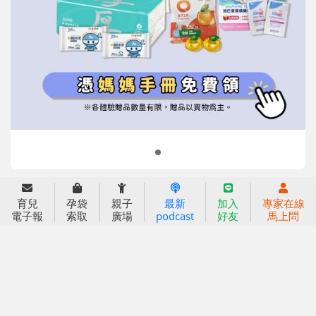
信誼基金會
附設幼兒園
信誼兒童發展國際研討會
實驗幼兒園
2022信誼年度報告
小袋鼠幼師網
2023信誼年度報告
2024信誼年度報告
2025信誼年度報告
育兒服務
育兒
孕袋
親子
最新
加入
專家在線
好好育兒
電子報
索取
廣場
podcast
好友
馬上問
好孕袋
分齡育兒電子報
線上教養諮詢
出版服務
好好生活廣場