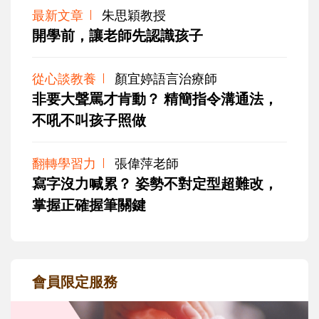
最新文章
朱思穎教授
開學前，讓老師先認識孩子
從心談教養
顏宜婷語言治療師
非要大聲罵才肯動？ 精簡指令溝通法，
不吼不叫孩子照做
翻轉學習力
張偉萍老師
寫字沒力喊累？ 姿勢不對定型超難改，
掌握正確握筆關鍵
會員限定服務