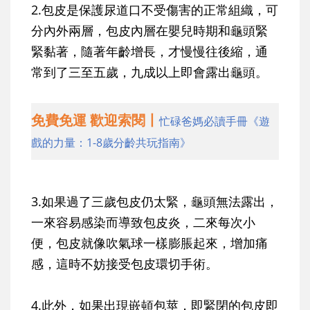
2.包皮是保護尿道口不受傷害的正常組織，可
分內外兩層，包皮內層在嬰兒時期和龜頭緊
緊黏著，隨著年齡增長，才慢慢往後縮，通
常到了三至五歲，九成以上即會露出龜頭。
免費免運 歡迎索閱丨
忙碌爸媽必讀手冊《遊
戲的力量：1-8歲分齡共玩指南》
3.如果過了三歲包皮仍太緊，龜頭無法露出，
一來容易感染而導致包皮炎，二來每次小
便，包皮就像吹氣球一樣膨脹起來，增加痛
感，這時不妨接受包皮環切手術。
4.此外，如果出現嵌頓包莖，即緊閉的包皮即