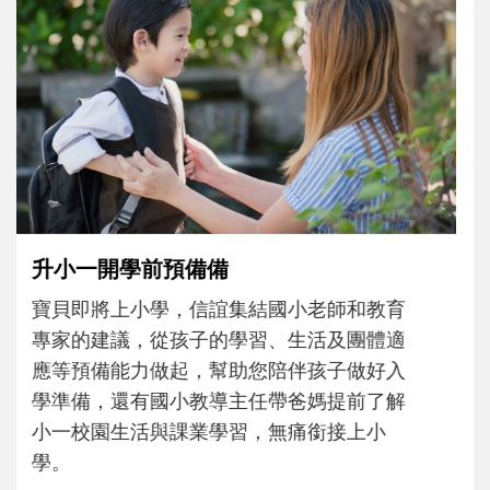
和孩子一起長大的那個男人│讀懂父親的
不同模樣
沒有人天生就擅長當爸爸！男人總是在一次
次「前所未有」的體驗中，跟著孩子一起長
大。從給予安全感的肢體遊戲，到獨立自
主、角色認同及解決問題的能力養成。爸爸
正嘗試用不同的模樣，參與孩子每個重要的
成長歷程。