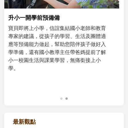
和孩子一起長大的那個男人│讀懂父親的
不同模樣
沒有人天生就擅長當爸爸！男人總是在一次
次「前所未有」的體驗中，跟著孩子一起長
大。從給予安全感的肢體遊戲，到獨立自
主、角色認同及解決問題的能力養成。爸爸
正嘗試用不同的模樣，參與孩子每個重要的
成長歷程。
最新觀點