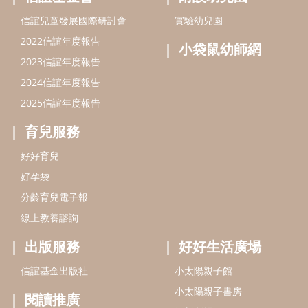
好孕袋
分齡育兒電子報
線上教養諮詢
出版服務
好好生活廣場
信誼基金出版社
小太陽親子館
小太陽親子書房
閱讀推廣
知新劇場
Bookstart閱讀起步走
農人餐桌
信誼幼兒文學獎
Green & Safe
信誼兒童動畫獎
小袋鼠說故事劇團
service@hsin-yi.org.tw
信誼好好育兒
小太陽親子館
小太陽親子書房
(02)2396-5305轉2345 (週一～週五 9:00～18:00)