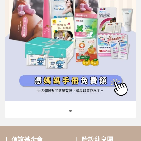
信誼基金會
附設幼兒園
信誼兒童發展國際研討會
實驗幼兒園
2022信誼年度報告
小袋鼠幼師網
2023信誼年度報告
2024信誼年度報告
2025信誼年度報告
育兒服務
好好育兒