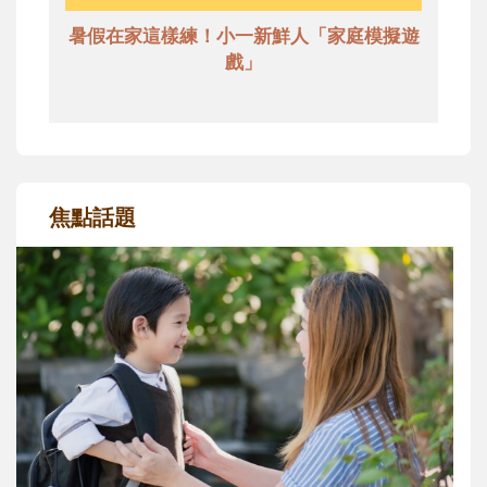
暑假在家這樣練！小一新鮮人「家庭模擬遊
戲」
焦點話題