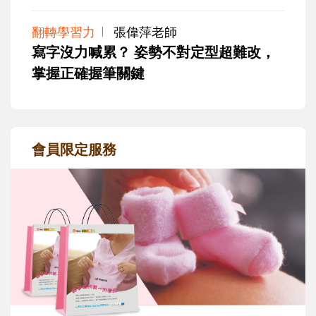
翻轉學習力
張偉萍老師
寫字沒力喊累？ 姿勢不對定型超難改，
掌握正確握筆關鍵
會員限定服務