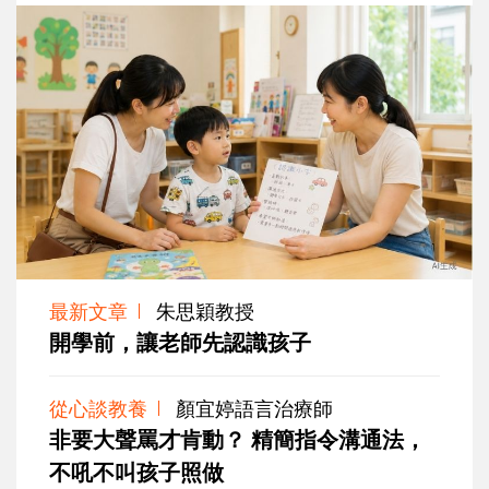
最新文章
朱思穎教授
開學前，讓老師先認識孩子
從心談教養
顏宜婷語言治療師
非要大聲罵才肯動？ 精簡指令溝通法，
不吼不叫孩子照做