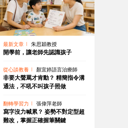
最新文章
朱思穎教授
開學前，讓老師先認識孩子
從心談教養
顏宜婷語言治療師
非要大聲罵才肯動？ 精簡指令溝
通法，不吼不叫孩子照做
翻轉學習力
張偉萍老師
寫字沒力喊累？ 姿勢不對定型超
難改，掌握正確握筆關鍵