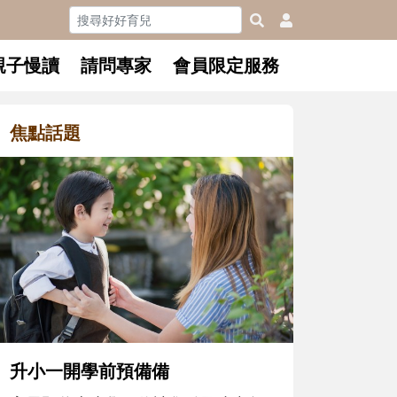
親子慢讀
請問專家
會員限定服務
焦點話題
和孩子一起長大的那個男人│讀
懂父親的不同模樣
沒有人天生就擅長當爸爸！男人總是
在一次次「前所未有」的體驗中，跟
著孩子一起長大。從給予安全感的肢
體遊戲，到獨立自主、角色認同及解
決問題的能力養成。爸爸正嘗試用不
同的模樣，參與孩子每個重要的成長