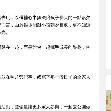
寶貝即將上小學，信誼集結國
和教育專家的建議，從孩子的
生活及團體適應等預備能力做
去玩，以彌補心中無法陪孩子長大的一點虧欠
助您陪伴孩子做好入學準備，
親而言，由於很少能跟小孩朝夕相處，更不知道
小教導主任帶爸媽提前了解小
時光。
生活與課業學習，無痛銜接上
黏在一起，而是體會一起攜手成長的樂趣，例
並在照片旁記事，或寫下那一段日子的全家人
活動，並儘量讓更多家人參與，一起去公園做