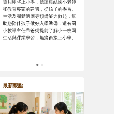
小老師
歷程。
學習、
起，幫
還有國
一校園
小學。
最新觀點