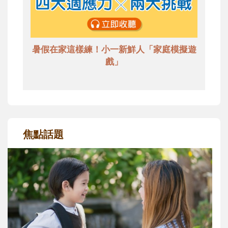
暑假在家這樣練！小一新鮮人「家庭模擬遊
戲」
焦點話題