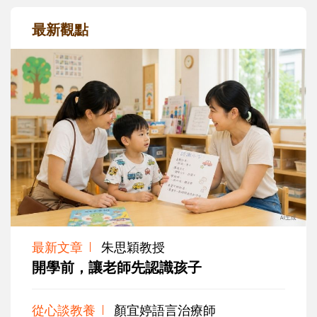
最新觀點
最新文章
朱思穎教授
開學前，讓老師先認識孩子
從心談教養
顏宜婷語言治療師