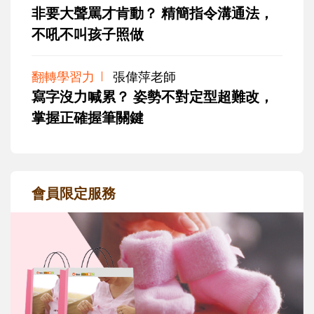
非要大聲罵才肯動？ 精簡指令溝通法，
不吼不叫孩子照做
翻轉學習力
張偉萍老師
寫字沒力喊累？ 姿勢不對定型超難改，
掌握正確握筆關鍵
會員限定服務