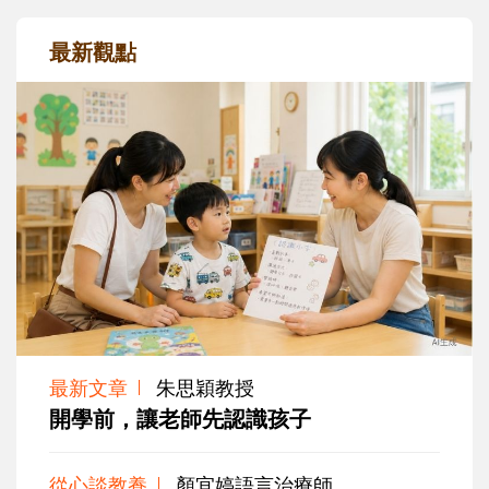
最新觀點
最新文章
朱思穎教授
開學前，讓老師先認識孩子
從心談教養
顏宜婷語言治療師