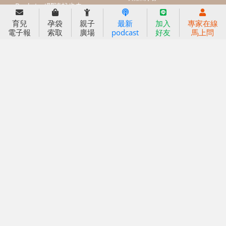
育兒服務
育兒
孕袋
親子
最新
加入
專家在線
好好育兒
電子報
索取
廣場
podcast
好友
馬上問
好孕袋
分齡育兒電子報
線上教養諮詢
出版服務
好好生活廣場
信誼基金出版社
小太陽親子館
小太陽親子書房
閱讀推廣
知新劇場
Bookstart閱讀起步走
農人餐桌
信誼幼兒文學獎
Green & Safe
信誼兒童動畫獎
小袋鼠說故事劇團
service@hsin-yi.org.tw