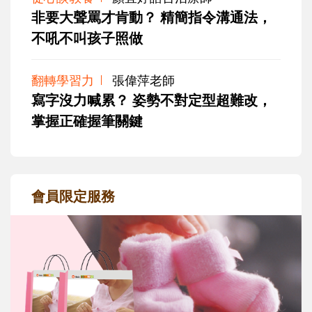
非要大聲罵才肯動？ 精簡指令溝通法，
不吼不叫孩子照做
翻轉學習力
張偉萍老師
寫字沒力喊累？ 姿勢不對定型超難改，
掌握正確握筆關鍵
會員限定服務