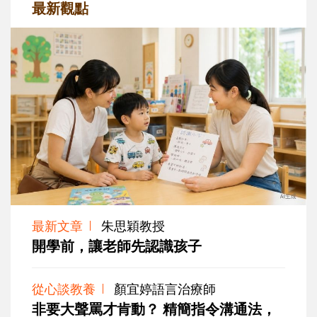
最新觀點
最新文章
朱思穎教授
開學前，讓老師先認識孩子
從心談教養
顏宜婷語言治療師
非要大聲罵才肯動？ 精簡指令溝通法，