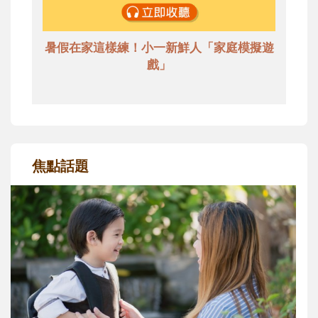
暑假在家這樣練！小一新鮮人「家庭模擬遊
戲」
焦點話題
和孩子一起長大的那個男人│讀懂父親的
不同模樣
沒有人天生就擅長當爸爸！男人總是在一次
次「前所未有」的體驗中，跟著孩子一起長
大。從給予安全感的肢體遊戲，到獨立自