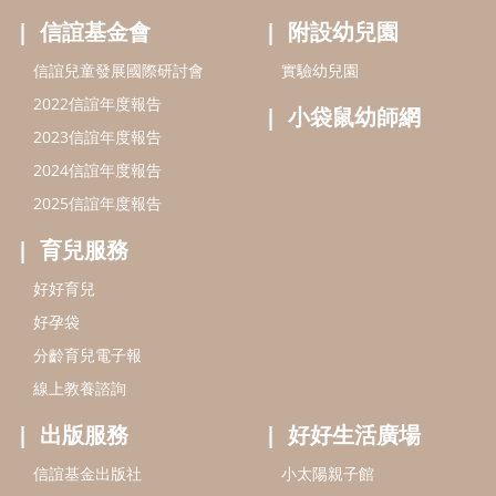
好好育兒
好孕袋
分齡育兒電子報
線上教養諮詢
出版服務
好好生活廣場
信誼基金出版社
小太陽親子館
小太陽親子書房
閱讀推廣
知新劇場
Bookstart閱讀起步走
農人餐桌
信誼幼兒文學獎
Green & Safe
信誼兒童動畫獎
小袋鼠說故事劇團
service@hsin-yi.org.tw
信誼好好育兒
小太陽親子館
小太陽親子書房