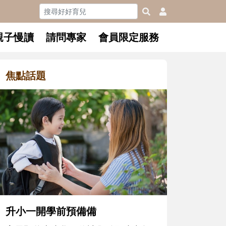
親子慢讀
請問專家
會員限定服務
焦點話題
每到夏天
「水」消
每到夏天
了！不論
海邊踏浪
五感的好
水安全開
升小一開學前預備備
心，解鎖