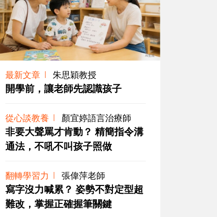
最新文章
朱思穎教授
開學前，讓老師先認識孩子
從心談教養
顏宜婷語言治療師
非要大聲罵才肯動？ 精簡指令溝
通法，不吼不叫孩子照做
翻轉學習力
張偉萍老師
寫字沒力喊累？ 姿勢不對定型超
難改，掌握正確握筆關鍵