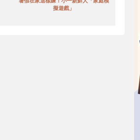
暑假在家這樣練！小一新鮮人「家庭模
擬遊戲」