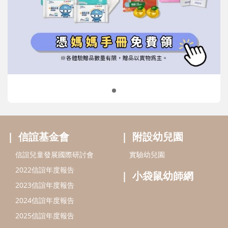
信誼基金會
附設幼兒園
信誼兒童發展國際研討會
實驗幼兒園
2022信誼年度報告
小袋鼠幼師網
2023信誼年度報告
2024信誼年度報告
2025信誼年度報告
育兒服務
好好育兒
好孕袋
分齡育兒電子報
線上教養諮詢
出版服務
好好生活廣場
信誼基金出版社
小太陽親子館
小太陽親子書房