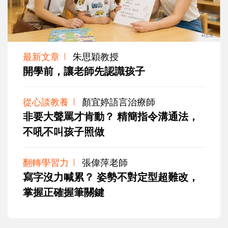
最新文章
朱思穎教授
開學前，讓老師先認識孩子
從心談教養
顏宜婷語言治療師
非要大聲罵才肯動？ 精簡指令溝通法，
不吼不叫孩子照做
翻轉學習力
張偉萍老師
寫字沒力喊累？ 姿勢不對定型超難改，
掌握正確握筆關鍵