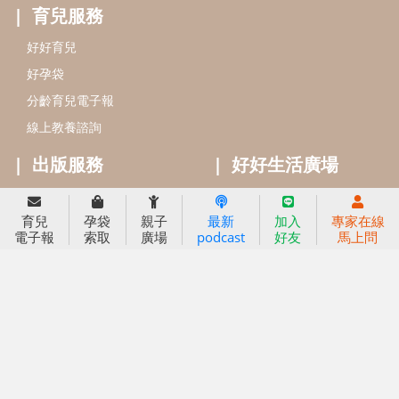
閱讀推廣
知新劇場
Bookstart閱讀起步走
農人餐桌
信誼幼兒文學獎
Green & Safe
信誼兒童動畫獎
小袋鼠說故事劇團
service@hsin-yi.org.tw
信誼好好育兒
小太陽親子館
小太陽親子書房
育兒
孕袋
親子
最新
加入
專家在線
(02)2396-5305轉2345 (週一～週五 9:00～18:00)
電子報
索取
廣場
podcast
好友
馬上問
認識信誼
合作洽談
智慧財產權聲明
本網站建議使用IE9(含以上)或 Google Chrome 版本瀏覽器
信誼基金會/上誼文化實業股份有限公司 版權所有 ©