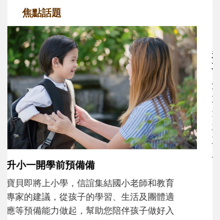
焦點話題
和孩子一起長大的那個男人│讀懂父親的
不同模樣
沒有人天生就擅長當爸爸！男人總是在一次
次「前所未有」的體驗中，跟著孩子一起長